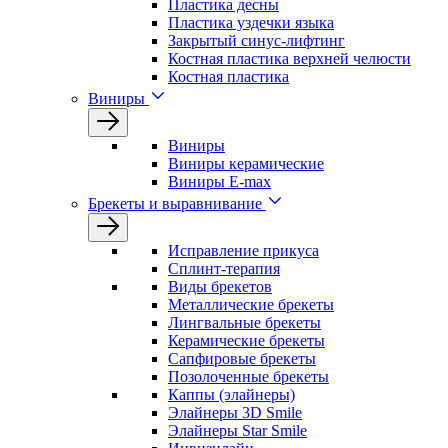
Пластика десны
Пластика уздечки языка
Закрытый синус-лифтинг
Костная пластика верхней челюсти
Костная пластика
Виниры
Виниры
Виниры керамические
Виниры E-max
Брекеты и выравнивание
Исправление прикуса
Сплинт-терапия
Виды брекетов
Металлические брекеты
Лингвальные брекеты
Керамические брекеты
Сапфировые брекеты
Позолоченные брекеты
Каппы (элайнеры)
Элайнеры 3D Smile
Элайнеры Star Smile