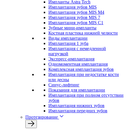
Импланты Astra Tech
Имплантация зубов MIS
Имплантация зубов MIS M4
Имплантация зубов MIS 7
Имплантация зубов MIS C1
Зубные мини-импланты
Костная пластика нижней челюсти
Виды имплантации
Имплантация 1 зуба
Имплантация с немедленной
нагрузкой
Экспресс-имплантация
Одномоментная имплантация
Комплексная имплантация зубов
Имплантация при недостатке кости
или десны
Синус-лифтинг
Показания для имплантации
Имплантация при полном отсутствии
зубов
Имплантация нижних зубов
Имплантация передних зубов
Протезирование