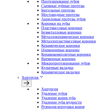
Протезирование зубов
Съемные зубные протезы
Бюгельные протезы
Мостовидные протезы
Акриловые протезы зубов
Коронки на зубы
Пластмассовые коронки
Безметалловые коронки
Металлокерамические коронки
Металлопластмассовые коронки
Керамические коронки
Циркониевые коронки
Керамокомпозитные коронки
Временные коронки
Микропротезирование зубов
Культевые вкладки
Керамические вкладки
Хирургия
Хирургия
Удаление зубов
Удаление корня зуба
Удаление зуба мудрости
Резекция верхушки корня