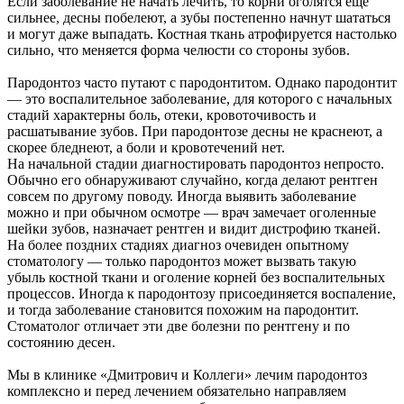
Если заболевание не начать лечить, то корни оголятся еще
сильнее, десны побелеют, а зубы постепенно начнут шататься
и могут даже выпадать. Костная ткань атрофируется настолько
сильно, что меняется форма челюсти со стороны зубов.
Пародонтоз часто путают с пародонтитом. Однако пародонтит
— это воспалительное заболевание, для которого с начальных
стадий характерны боль, отеки, кровоточивость и
расшатывание зубов. При пародонтозе десны не краснеют, а
скорее бледнеют, а боли и кровотечений нет.
На начальной стадии диагностировать пародонтоз непросто.
Обычно его обнаруживают случайно, когда делают рентген
совсем по другому поводу. Иногда выявить заболевание
можно и при обычном осмотре — врач замечает оголенные
шейки зубов, назначает рентген и видит дистрофию тканей.
На более поздних стадиях диагноз очевиден опытному
стоматологу — только пародонтоз может вызвать такую
убыль костной ткани и оголение корней без воспалительных
процессов. Иногда к пародонтозу присоединяется воспаление,
и тогда заболевание становится похожим на пародонтит.
Стоматолог отличает эти две болезни по рентгену и по
состоянию десен.
Мы в клинике «Дмитрович и Коллеги» лечим пародонтоз
комплексно и перед лечением обязательно направляем