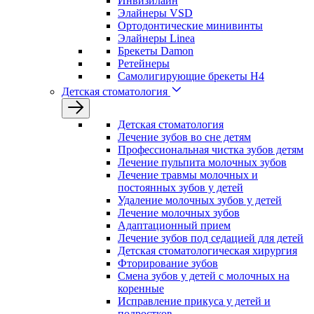
Инвизилайн
Элайнеры VSD
Ортодонтические минивинты
Элайнеры Linea
Брекеты Damon
Ретейнеры
Самолигирующие брекеты H4
Детская стоматология
Детская стоматология
Лечение зубов во сне детям
Профессиональная чистка зубов детям
Лечение пульпита молочных зубов
Лечение травмы молочных и
постоянных зубов у детей
Удаление молочных зубов у детей
Лечение молочных зубов
Адаптационный прием
Лечение зубов под седацией для детей
Детская стоматологическая хирургия
Фторирование зубов
Смена зубов у детей с молочных на
коренные
Исправление прикуса у детей и
подростков