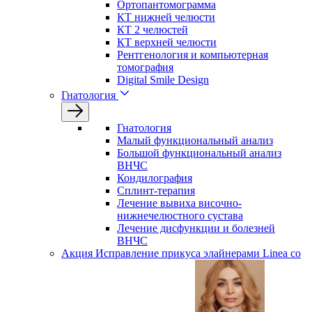
Ортопантомограмма
КТ нижней челюсти
КТ 2 челюстей
КТ верхней челюсти
Рентгенология и компьютерная
томография
Digital Smile Design
Гнатология
Гнатология
Малый функциональный анализ
Большой функциональный анализ
ВНЧС
Кондилография
Сплинт-терапия
Лечение вывиха височно-
нижнечелюстного сустава
Лечение дисфункции и болезней
ВНЧС
Акция
Исправление прикуса элайнерами Linea со