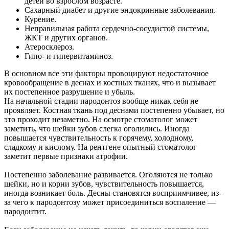
детей во взрослом возрасте.
Сахарный диабет и другие эндокринные заболевания.
Курение.
Неправильная работа сердечно-сосудистой системы,
ЖКТ и других органов.
Атеросклероз.
Гипо- и гипервитаминоз.
В основном все эти факторы провоцируют недостаточное
кровообращение в деснах и костных тканях, что и вызывает
их постепенное разрушение и убыль.
На начальной стадии пародонтоз вообще никак себя не
проявляет. Костная ткань под деснами постепенно убывает, но
это проходит незаметно. На осмотре стоматолог может
заметить, что шейки зубов слегка оголились. Иногда
повышается чувствительность к горячему, холодному,
сладкому и кислому. На рентгене опытный стоматолог
заметит первые признаки атрофии.
Постепенно заболевание развивается. Оголяются не только
шейки, но и корни зубов, чувствительность повышается,
иногда возникает боль. Десны становятся восприимчивее, из-
за чего к пародонтозу может присоединиться воспаление —
пародонтит.