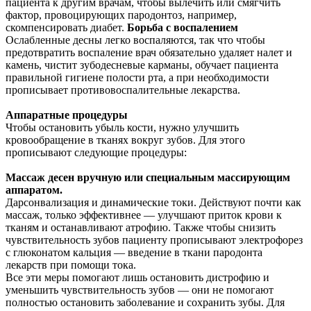
пациента к другим врачам, чтобы вылечить или смягчить
фактор, провоцирующих пародонтоз, например,
скомпенсировать диабет.
Борьба с воспалением
Ослабленные десны легко воспаляются, так что чтобы
предотвратить воспаление врач обязательно удаляет налет и
камень, чистит зубодесневые карманы, обучает пациента
правильной гигиене полости рта, а при необходимости
прописывает противовоспалительные лекарства.
Аппаратные процедуры
Чтобы остановить убыль кости, нужно улучшить
кровообращение в тканях вокруг зубов. Для этого
прописывают следующие процедуры:
Массаж десен вручную или специальным массирующим
аппаратом.
Дарсонвализация и динамические токи. Действуют почти как
массаж, только эффективнее — улучшают приток крови к
тканям и останавливают атрофию. Также чтобы снизить
чувствительность зубов пациенту прописывают электрофорез
с глюконатом кальция — введение в ткани пародонта
лекарств при помощи тока.
Все эти меры помогают лишь остановить дистрофию и
уменьшить чувствительность зубов — они не помогают
полностью остановить заболевание и сохранить зубы. Для