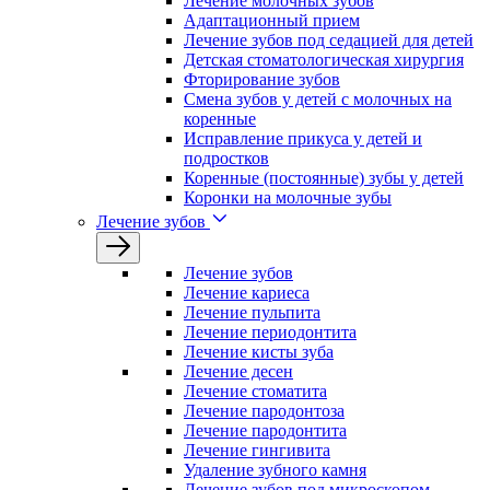
Лечение молочных зубов
Адаптационный прием
Лечение зубов под седацией для детей
Детская стоматологическая хирургия
Фторирование зубов
Смена зубов у детей с молочных на
коренные
Исправление прикуса у детей и
подростков
Коренные (постоянные) зубы у детей
Коронки на молочные зубы
Лечение зубов
Лечение зyбов
Лечение кариеса
Лечение пульпита
Лечение периодонтита
Лечение кисты зуба
Лечение десен
Лечение стоматита
Лечение пародонтоза
Лечение пародонтита
Лечение гингивита
Удаление зубного камня
Лечение зубов под микроскопом