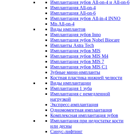
Имплантация зубов All-on-4 и All-on-6
Имплантация All-on-4
Имплантация All-on-6
Имплантация зубов All-in-4 INNO
Mis All-on-4
Виды имплантов
Имплантация зубов Inno
Имплантация зубов Nobel Biocare
Импланты Astra Tech
Имплантация зубов MIS
Имплантация зубов MIS M4
Имплантация зубов MIS 7
Имплантация зубов MIS C1
Зубные мини-импланты
Костная пластика нижней челюсти
Виды имплантации
Имплантация 1 зуба
Имплантация с немедленной
нагрузкой
Экспресс-имплантация
Одномоментная имплантация
Комплексная имплантация зубов
Имплантация при недостатке кости
или десны
Синус-лифтинг