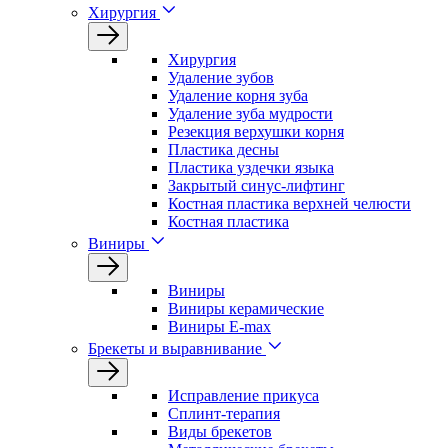
Хирургия
Хирургия
Удаление зубов
Удаление корня зуба
Удаление зуба мудрости
Резекция верхушки корня
Пластика десны
Пластика уздечки языка
Закрытый синус-лифтинг
Костная пластика верхней челюсти
Костная пластика
Виниры
Виниры
Виниры керамические
Виниры E-max
Брекеты и выравнивание
Исправление прикуса
Сплинт-терапия
Виды брекетов