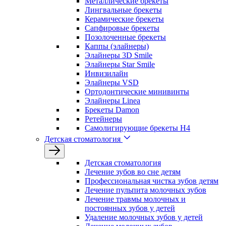
Металлические брекеты
Лингвальные брекеты
Керамические брекеты
Сапфировые брекеты
Позолоченные брекеты
Каппы (элайнеры)
Элайнеры 3D Smile
Элайнеры Star Smile
Инвизилайн
Элайнеры VSD
Ортодонтические минивинты
Элайнеры Linea
Брекеты Damon
Ретейнеры
Самолигирующие брекеты H4
Детская стоматология
Детская стоматология
Лечение зубов во сне детям
Профессиональная чистка зубов детям
Лечение пульпита молочных зубов
Лечение травмы молочных и
постоянных зубов у детей
Удаление молочных зубов у детей