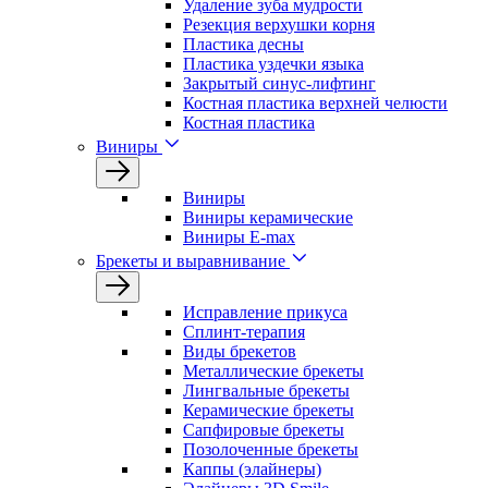
Удаление зуба мудрости
Резекция верхушки корня
Пластика десны
Пластика уздечки языка
Закрытый синус-лифтинг
Костная пластика верхней челюсти
Костная пластика
Виниры
Виниры
Виниры керамические
Виниры E-max
Брекеты и выравнивание
Исправление прикуса
Сплинт-терапия
Виды брекетов
Металлические брекеты
Лингвальные брекеты
Керамические брекеты
Сапфировые брекеты
Позолоченные брекеты
Каппы (элайнеры)