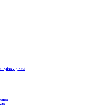
 зубов у детей
енные
ков