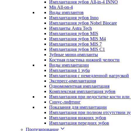
Имплантация зубов All-in-4 INNO
Mis All-on-4
Виды имплантов
Имплантация зубов Inno
Имплантация зубов Nobel Biocare
Импланты Astra Tech
Имплантация зубов MIS
Имплантация зубов MIS M4
Имплантация зубов MIS 7
Имплантация зубов MIS C1
Зубные мини-импланты
Костная пластика нижней челюсти
Виды имплантации
Имплантация 1 зуба
Имплантация с немедленной нагрузкой
Экспресс-имплантация
Одномоментная имплантация
Комплексная имплантация зубов
Имплантация при недостатке кости или
Синус-лифтинг
Показания для имплантации
Имплантация при полном отсутствии зу
Имплантация нижних зубов
Имплантация передних зубов
Протезирование