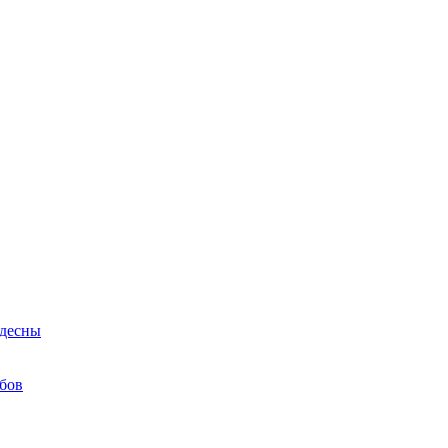
 десны
бов