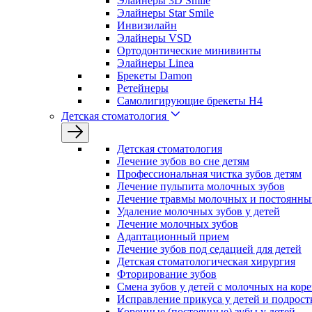
Элайнеры 3D Smile
Элайнеры Star Smile
Инвизилайн
Элайнеры VSD
Ортодонтические минивинты
Элайнеры Linea
Брекеты Damon
Ретейнеры
Самолигирующие брекеты H4
Детская стоматология
Детская стоматология
Лечение зубов во сне детям
Профессиональная чистка зубов детям
Лечение пульпита молочных зубов
Лечение травмы молочных и постоянных
Удаление молочных зубов у детей
Лечение молочных зубов
Адаптационный прием
Лечение зубов под седацией для детей
Детская стоматологическая хирургия
Фторирование зубов
Смена зубов у детей с молочных на кор
Исправление прикуса у детей и подрост
Коренные (постоянные) зубы у детей