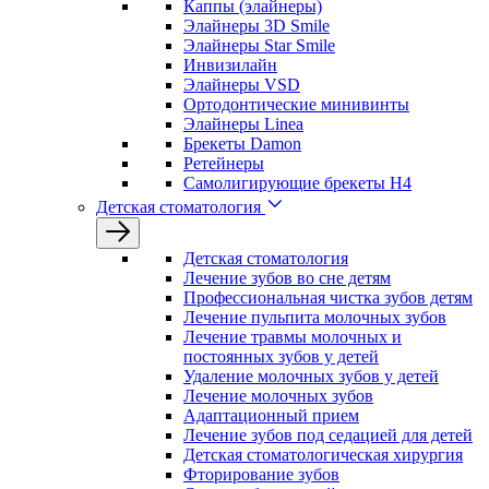
Каппы (элайнеры)
Элайнеры 3D Smile
Элайнеры Star Smile
Инвизилайн
Элайнеры VSD
Ортодонтические минивинты
Элайнеры Linea
Брекеты Damon
Ретейнеры
Самолигирующие брекеты H4
Детская стоматология
Детская стоматология
Лечение зубов во сне детям
Профессиональная чистка зубов детям
Лечение пульпита молочных зубов
Лечение травмы молочных и
постоянных зубов у детей
Удаление молочных зубов у детей
Лечение молочных зубов
Адаптационный прием
Лечение зубов под седацией для детей
Детская стоматологическая хирургия
Фторирование зубов