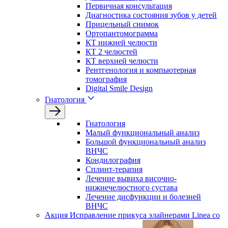
Первичная консультация
Диагностика состояния зубов у детей
Прицельный снимок
Ортопантомограмма
КТ нижней челюсти
КТ 2 челюстей
КТ верхней челюсти
Рентгенология и компьютерная
томография
Digital Smile Design
Гнатология
Гнатология
Малый функциональный анализ
Большой функциональный анализ
ВНЧС
Кондилография
Сплинт-терапия
Лечение вывиха височно-
нижнечелюстного сустава
Лечение дисфункции и болезней
ВНЧС
Акция
Исправление прикуса элайнерами Linea со