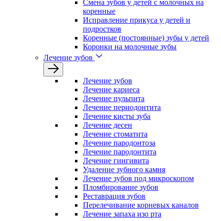
Смена зубов у детей с молочных на
коренные
Исправление прикуса у детей и
подростков
Коренные (постоянные) зубы у детей
Коронки на молочные зубы
Лечение зубов
Лечение зyбов
Лечение кариеса
Лечение пульпита
Лечение периодонтита
Лечение кисты зуба
Лечение десен
Лечение стоматита
Лечение пародонтоза
Лечение пародонтита
Лечение гингивита
Удаление зубного камня
Лечение зубов под микроскопом
Пломбирование зубов
Реставрация зубов
Перелечивание корневых каналов
Лечение запаха изо рта