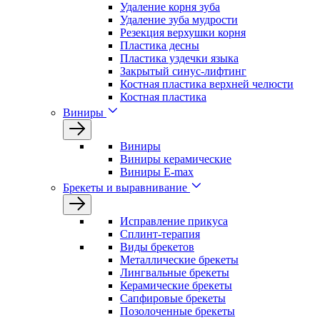
Удаление корня зуба
Удаление зуба мудрости
Резекция верхушки корня
Пластика десны
Пластика уздечки языка
Закрытый синус-лифтинг
Костная пластика верхней челюсти
Костная пластика
Виниры
Виниры
Виниры керамические
Виниры E-max
Брекеты и выравнивание
Исправление прикуса
Сплинт-терапия
Виды брекетов
Металлические брекеты
Лингвальные брекеты
Керамические брекеты
Сапфировые брекеты
Позолоченные брекеты