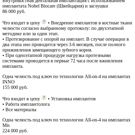
Внутрикостная дентальная имплантация с использованием
имплантата Nobel Biocare (Швейцария) и заглушки
86 000 руб.
Что входит в цену
• Внедрение имплантов в костные ткани
челюсти согласно выбранному протоколу: по двухэтапной
методике или за один этап.
• Протезирование с опорой на имплант. В случае операции в
два этапа оно проводится через 3-6 месяцев, после полного
приживления замещающего зубного корня.
• При одноэтапной процедуре нагрузка протезными
системами проводится в первые 72 часа после вживления
импланта.
Одна челюсть под ключ по технологии All-on-4 на имплантах
INNO
155 000 руб.
Что входит в цену
• Установка имплантов
• Работа имплантолога
• Все материалы
Одна челюсть под ключ по технологии All-on-4 на имплантах
Mis
224 000 руб.