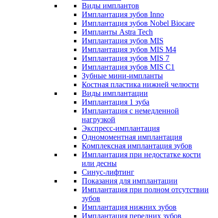
Виды имплантов
Имплантация зубов Inno
Имплантация зубов Nobel Biocare
Импланты Astra Tech
Имплантация зубов MIS
Имплантация зубов MIS M4
Имплантация зубов MIS 7
Имплантация зубов MIS C1
Зубные мини-импланты
Костная пластика нижней челюсти
Виды имплантации
Имплантация 1 зуба
Имплантация с немедленной
нагрузкой
Экспресс-имплантация
Одномоментная имплантация
Комплексная имплантация зубов
Имплантация при недостатке кости
или десны
Синус-лифтинг
Показания для имплантации
Имплантация при полном отсутствии
зубов
Имплантация нижних зубов
Имплантация передних зубов