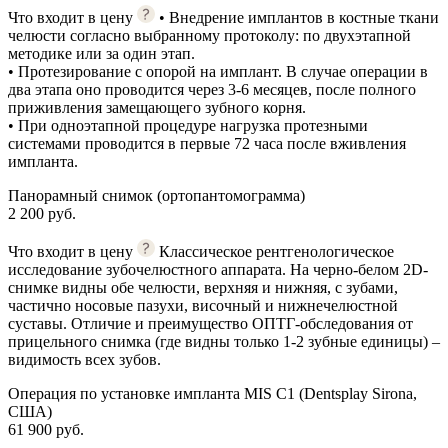
Что входит в цену
• Внедрение имплантов в костные ткани
челюсти согласно выбранному протоколу: по двухэтапной
методике или за один этап.
• Протезирование с опорой на имплант. В случае операции в
два этапа оно проводится через 3-6 месяцев, после полного
приживления замещающего зубного корня.
• При одноэтапной процедуре нагрузка протезными
системами проводится в первые 72 часа после вживления
импланта.
Панорамный снимок (ортопантомограмма)
2 200 руб.
Что входит в цену
Классическое рентгенологическое
исследование зубочелюстного аппарата. На черно-белом 2D-
снимке видны обе челюсти, верхняя и нижняя, с зубами,
частично носовые пазухи, височный и нижнечелюстной
суставы. Отличие и преимущество ОПТГ-обследования от
прицельного снимка (где видны только 1-2 зубные единицы) –
видимость всех зубов.
Операция по установке импланта MIS C1 (Dentsplay Sirona,
США)
61 900 руб.