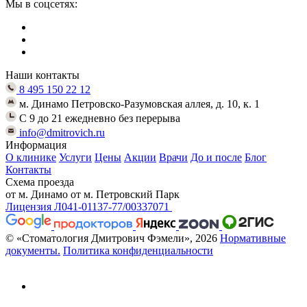
Мы в соцсетях:
Наши контакты
8 495 150 22 12
м. Динамо Петровско-Разумовская аллея, д. 10, к. 1
C 9 до 21 ежедневно без перерыва
info@dmitrovich.ru
Информация
О клинике
Услуги
Цены
Акции
Врачи
До и после
Блог
Контакты
Схема проезда
от м. Динамо
от м. Петровский Парк
Лицензия Л041-01137-77/00337071
© «Стоматология Дмитрович Фэмели», 2026
Нормативные
документы.
Политика конфиденциальности