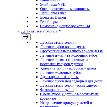
Инвизилайн
Элайнеры VSD
Ортодонтические минивинты
Элайнеры Linea
Брекеты Damon
Ретейнеры
Самолигирующие брекеты H4
Детская стоматология
Детская стоматология
Лечение зубов во сне детям
Профессиональная чистка зубов детям
Лечение пульпита молочных зубов
Лечение травмы молочных и
постоянных зубов у детей
Удаление молочных зубов у детей
Лечение молочных зубов
Адаптационный прием
Лечение зубов под седацией для детей
Детская стоматологическая хирургия
Фторирование зубов
Смена зубов у детей с молочных на
коренные
Исправление прикуса у детей и
подростков