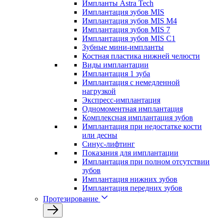
Импланты Astra Tech
Имплантация зубов MIS
Имплантация зубов MIS M4
Имплантация зубов MIS 7
Имплантация зубов MIS C1
Зубные мини-импланты
Костная пластика нижней челюсти
Виды имплантации
Имплантация 1 зуба
Имплантация с немедленной
нагрузкой
Экспресс-имплантация
Одномоментная имплантация
Комплексная имплантация зубов
Имплантация при недостатке кости
или десны
Синус-лифтинг
Показания для имплантации
Имплантация при полном отсутствии
зубов
Имплантация нижних зубов
Имплантация передних зубов
Протезирование