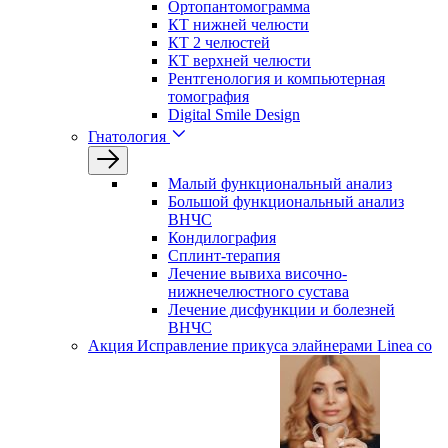
Ортопантомограмма
КТ нижней челюсти
КТ 2 челюстей
КТ верхней челюсти
Рентгенология и компьютерная
томография
Digital Smile Design
Гнатология
Малый функциональный анализ
Большой функциональный анализ
ВНЧС
Кондилография
Сплинт-терапия
Лечение вывиха височно-
нижнечелюстного сустава
Лечение дисфункции и болезней
ВНЧС
Акция
Исправление прикуса элайнерами Linea со