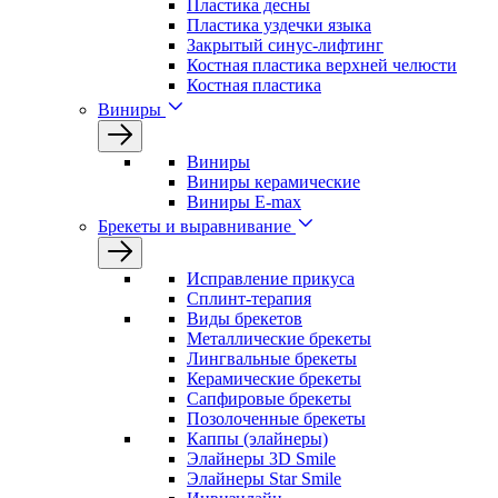
Пластика десны
Пластика уздечки языка
Закрытый синус-лифтинг
Костная пластика верхней челюсти
Костная пластика
Виниры
Виниры
Виниры керамические
Виниры E-max
Брекеты и выравнивание
Исправление прикуса
Сплинт-терапия
Виды брекетов
Металлические брекеты
Лингвальные брекеты
Керамические брекеты
Сапфировые брекеты
Позолоченные брекеты
Каппы (элайнеры)
Элайнеры 3D Smile
Элайнеры Star Smile