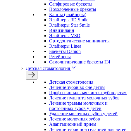
Сапфировые брекеты
Позолоченные брекеты
Каппы (элайнеры)
Элайнеры 3D Smile
Элайнеры Star Smile
Инвизилайн
Элайнеры VSD
Ортодонтические минивинты
Элайнеры Linea
Брекеты Damon
Ретейнеры
Самолигирующие брекеты H4
Детская стоматология
Детская стоматология
Лечение зубов во сне детям
Профессиональная чистка зубов детям
Лечение пульпита молочных зубов
Лечение травмы молочных и
постоянных зубов у детей
Удаление молочных зубов у детей
Лечение молочных зубов
Адаптационный прием
Лечение зубов под седацией для детей