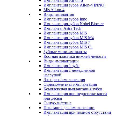
Имплантация All-on-6
Имплантация зубов All-in-4 INNO
Mis All-on-4
Виды имплантов
Имплантация зубов Inno
Имплантация зубов Nobel Biocare
Импланты Astra Tech
Имплантация зубов MIS
Имплантация зубов MIS M4
Имплантация зубов MIS 7
Имплантация зубов MIS C1
Зубные мини-импланты
Костная пластика нижней челюсти
Виды имплантации
Имплантация 1 зуба
Имплантация с немедленной
нагрузкой
Экспресс-имплантация
Одномоментная имплантация
Комплексная имплантация зубов
Имплантация при недостатке кости
или десны
Синус-лифтинг
Показания для имплантации
Имплантация при полном отсутствии