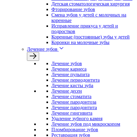
Детская стоматологическая хирургия
Фторирование зубов
Смена зубов у детей с молочных на
коренные
Исправление прикуса у детей и
подростков
Коренные (постоянные) зубы у детей
Коронки на молочные зубы
Лечение зубов
Лечение зyбов
Лечение кариеса
Лечение пульпита
Лечение периодонтита
Лечение кисты зуба
Лечение десен
Лечение стоматита
Лечение пародонтоза
Лечение пародонтита
Лечение гингивита
Удаление зубного камня
Лечение зубов под микроскопом
Пломбирование зубов
Реставрация зубов