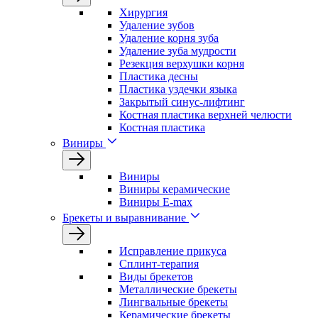
Хирургия
Удаление зубов
Удаление корня зуба
Удаление зуба мудрости
Резекция верхушки корня
Пластика десны
Пластика уздечки языка
Закрытый синус-лифтинг
Костная пластика верхней челюсти
Костная пластика
Виниры
Виниры
Виниры керамические
Виниры E-max
Брекеты и выравнивание
Исправление прикуса
Сплинт-терапия
Виды брекетов
Металлические брекеты
Лингвальные брекеты
Керамические брекеты