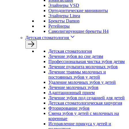
Инвизилайн
Элайнеры VSD
Ортодонтические минивинты
Элайнеры Linea
Брекеты Damon
Ретейнеры
Самолигирующие брекеты H4
Детская стоматология
Детская стоматология
Лечение зубов во сне детям
Профессиональная чистка зубов детям
Лечение пульпита молочных зубов
Лечение травмы молочных и
постоянных зубов у детей
Удаление молочных зубов у детей
Лечение молочных зубов
Адаптационный прием
Лечение зубов под седацией для детей
Детская стоматологическая хирургия
Фторирование зубов
Смена зубов у детей с молочных на
коренные
Исправление прикуса у детей и
подростков