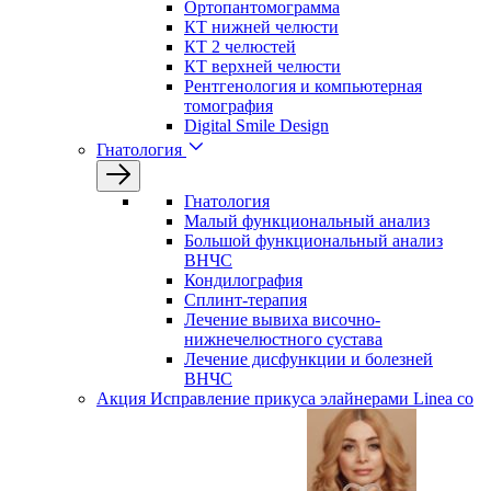
Ортопантомограмма
КТ нижней челюсти
КТ 2 челюстей
КТ верхней челюсти
Рентгенология и компьютерная
томография
Digital Smile Design
Гнатология
Гнатология
Малый функциональный анализ
Большой функциональный анализ
ВНЧС
Кондилография
Сплинт-терапия
Лечение вывиха височно-
нижнечелюстного сустава
Лечение дисфункции и болезней
ВНЧС
Акция
Исправление прикуса элайнерами Linea со