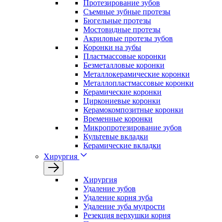
Протезирование зубов
Съемные зубные протезы
Бюгельные протезы
Мостовидные протезы
Акриловые протезы зубов
Коронки на зубы
Пластмассовые коронки
Безметалловые коронки
Металлокерамические коронки
Металлопластмассовые коронки
Керамические коронки
Циркониевые коронки
Керамокомпозитные коронки
Временные коронки
Микропротезирование зубов
Культевые вкладки
Керамические вкладки
Хирургия
Хирургия
Удаление зубов
Удаление корня зуба
Удаление зуба мудрости
Резекция верхушки корня