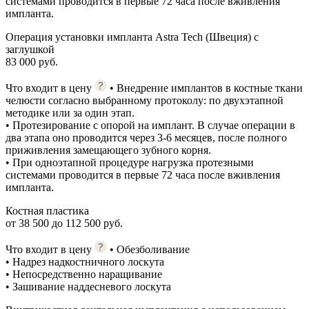
системами проводится в первые 72 часа после вживления
импланта.
Операция установки импланта Astra Tech (Швеция) с
заглушкой
83 000 руб.
Что входит в цену
• Внедрение имплантов в костные ткани
челюсти согласно выбранному протоколу: по двухэтапной
методике или за один этап.
• Протезирование с опорой на имплант. В случае операции в
два этапа оно проводится через 3-6 месяцев, после полного
приживления замещающего зубного корня.
• При одноэтапной процедуре нагрузка протезными
системами проводится в первые 72 часа после вживления
импланта.
Костная пластика
от 38 500 до 112 500 руб.
Что входит в цену
• Обезболивание
• Надрез надкостничного лоскута
• Непосредственно наращивание
• Зашивание наддесневого лоскута