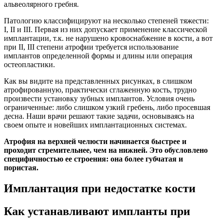
альвеолярного гребня.
Патологию классифицируют на несколько степеней тяжести:
I, II и III. Первая из них допускает применение классической
имплантации, т.к. не нарушено кровоснабжение в кости, а вот
при II, III степени атрофии требуется использование
имплантов определенной формы и длины или операция
остеопластики.
Как вы видите на представленных рисунках, в слишком
атрофированную, практически сглаженную кость, трудно
произвести установку зубных имплантов. Условия очень
ограниченные: либо слишком узкий гребень, либо просевшая
десна. Наши врачи решают такие задачи, основываясь на
своем опыте и новейших имплантационных системах.
Атрофия на верхней челюсти начинается быстрее и
проходит стремительнее, чем на нижней. Это обусловлено
специфичностью ее строения: она более губчатая и
пористая.
Имплантация при недостатке кости
Как устанавливают импланты при