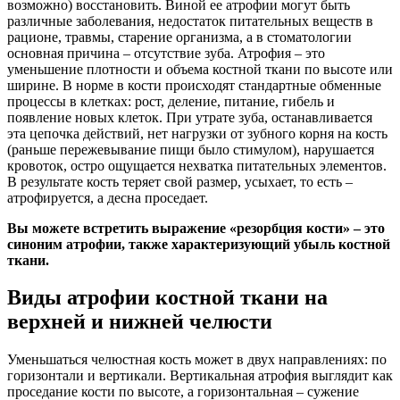
возможно) восстановить. Виной ее атрофии могут быть
различные заболевания, недостаток питательных веществ в
рационе, травмы, старение организма, а в стоматологии
основная причина – отсутствие зуба. Атрофия – это
уменьшение плотности и объема костной ткани по высоте или
ширине. В норме в кости происходят стандартные обменные
процессы в клетках: рост, деление, питание, гибель и
появление новых клеток. При утрате зуба, останавливается
эта цепочка действий, нет нагрузки от зубного корня на кость
(раньше пережевывание пищи было стимулом), нарушается
кровоток, остро ощущается нехватка питательных элементов.
В результате кость теряет свой размер, усыхает, то есть –
атрофируется, а десна проседает.
Вы можете встретить выражение «резорбция кости» – это
синоним атрофии, также характеризующий убыль костной
ткани.
Виды атрофии костной ткани на
верхней и нижней челюсти
Уменьшаться челюстная кость может в двух направлениях: по
горизонтали и вертикали. Вертикальная атрофия выглядит как
проседание кости по высоте, а горизонтальная – сужение