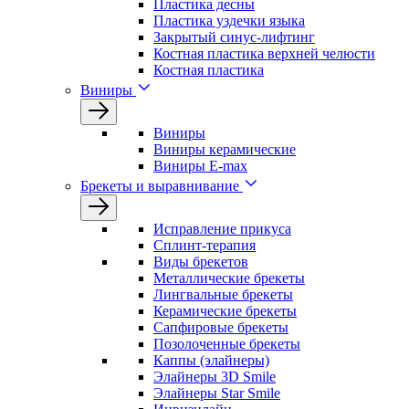
Пластика десны
Пластика уздечки языка
Закрытый синус-лифтинг
Костная пластика верхней челюсти
Костная пластика
Виниры
Виниры
Виниры керамические
Виниры E-max
Брекеты и выравнивание
Исправление прикуса
Сплинт-терапия
Виды брекетов
Металлические брекеты
Лингвальные брекеты
Керамические брекеты
Сапфировые брекеты
Позолоченные брекеты
Каппы (элайнеры)
Элайнеры 3D Smile
Элайнеры Star Smile