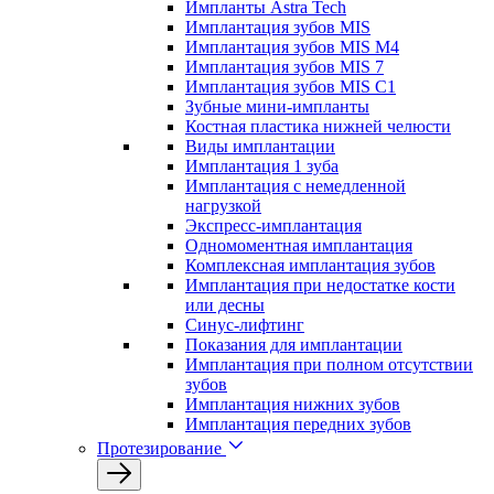
Импланты Astra Tech
Имплантация зубов MIS
Имплантация зубов MIS M4
Имплантация зубов MIS 7
Имплантация зубов MIS C1
Зубные мини-импланты
Костная пластика нижней челюсти
Виды имплантации
Имплантация 1 зуба
Имплантация с немедленной
нагрузкой
Экспресс-имплантация
Одномоментная имплантация
Комплексная имплантация зубов
Имплантация при недостатке кости
или десны
Синус-лифтинг
Показания для имплантации
Имплантация при полном отсутствии
зубов
Имплантация нижних зубов
Имплантация передних зубов
Протезирование