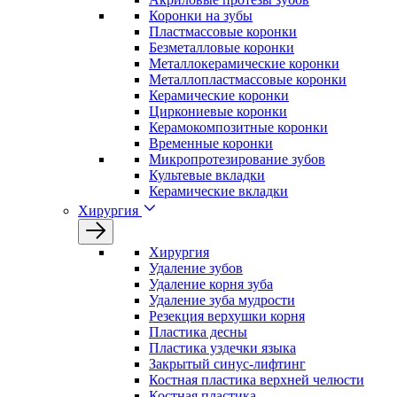
Коронки на зубы
Пластмассовые коронки
Безметалловые коронки
Металлокерамические коронки
Металлопластмассовые коронки
Керамические коронки
Циркониевые коронки
Керамокомпозитные коронки
Временные коронки
Микропротезирование зубов
Культевые вкладки
Керамические вкладки
Хирургия
Хирургия
Удаление зубов
Удаление корня зуба
Удаление зуба мудрости
Резекция верхушки корня
Пластика десны
Пластика уздечки языка
Закрытый синус-лифтинг
Костная пластика верхней челюсти
Костная пластика