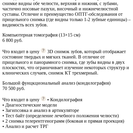
снимке видны обе челюсти, верхняя и нижняя, с зубами,
частично носовые пазухи, височный и нижнечелюстной
суставы. Отличие и преимущество ОПТГ-обследования от
прицельного снимка (где видны только 1-2 зубные единицы) –
видимость всех зубов.
Компьютерная томография (13×15 см)
6 800 руб.
Что входит в цену
3D снимок зубов, который отображает
состояние твердых и мягких тканей. В отличие от
прицельного и панорамного снимка, где зубы видны в двух
плоскостях, что ограничивает изучение некоторых структур и
клинических случаев, снимок КТ трехмерный.
Большой фунцкциональный анализ (кондилография)
70 500 руб.
Что входит в цену
• Кондилография
• Диагностические модели
• Загипсовка и анализ в артикуляторе
• Тест байт (определение лечебного положения челюсти)
• 2 снимка телерентгенограмм (боковая и прямая проекция)
• Анализ и расчет ТРГ