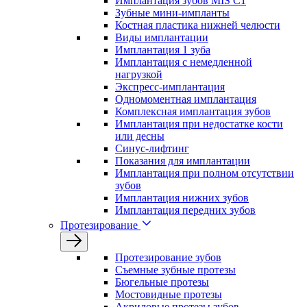
Имплантация зубов MIS C1
Зубные мини-импланты
Костная пластика нижней челюсти
Виды имплантации
Имплантация 1 зуба
Имплантация с немедленной
нагрузкой
Экспресс-имплантация
Одномоментная имплантация
Комплексная имплантация зубов
Имплантация при недостатке кости
или десны
Синус-лифтинг
Показания для имплантации
Имплантация при полном отсутствии
зубов
Имплантация нижних зубов
Имплантация передних зубов
Протезирование
Протезирование зубов
Съемные зубные протезы
Бюгельные протезы
Мостовидные протезы
Акриловые протезы зубов