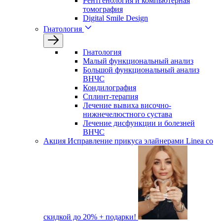
Рентгенология и компьютерная
томография
Digital Smile Design
Гнатология
Гнатология
Малый функциональный анализ
Большой функциональный анализ
ВНЧС
Кондилография
Сплинт-терапия
Лечение вывиха височно-
нижнечелюстного сустава
Лечение дисфункции и болезней
ВНЧС
Акция
Исправление прикуса элайнерами Linea со
скидкой до 20% + подарки!