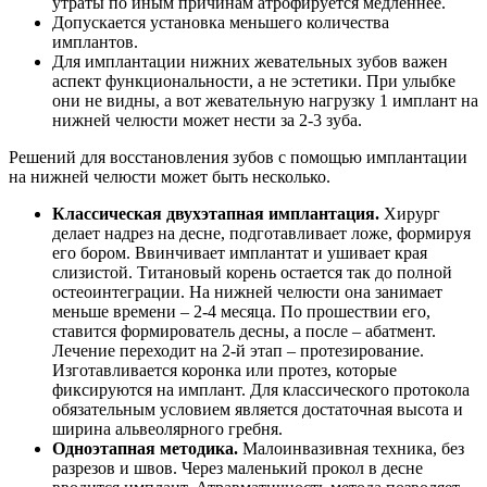
утраты по иным причинам атрофируется медленнее.
Допускается установка меньшего количества
имплантов.
Для имплантации нижних жевательных зубов важен
аспект функциональности, а не эстетики. При улыбке
они не видны, а вот жевательную нагрузку 1 имплант на
нижней челюсти может нести за 2-3 зуба.
Решений для восстановления зубов с помощью имплантации
на нижней челюсти может быть несколько.
Классическая двухэтапная имплантация.
Хирург
делает надрез на десне, подготавливает ложе, формируя
его бором. Ввинчивает имплантат и ушивает края
слизистой. Титановый корень остается так до полной
остеоинтеграции. На нижней челюсти она занимает
меньше времени – 2-4 месяца. По прошествии его,
ставится формирователь десны, а после – абатмент.
Лечение переходит на 2-й этап – протезирование.
Изготавливается коронка или протез, которые
фиксируются на имплант. Для классического протокола
обязательным условием является достаточная высота и
ширина альвеолярного гребня.
Одноэтапная методика.
Малоинвазивная техника, без
разрезов и швов. Через маленький прокол в десне