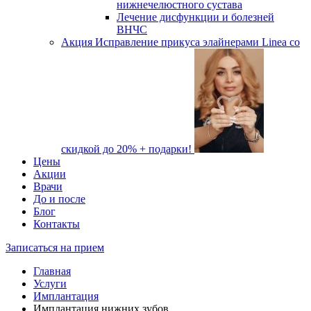
нижнечелюстного сустава
Лечение дисфункции и болезней
ВНЧС
Акция
Исправление прикуса элайнерами Linea со
скидкой до 20% + подарки!
Цены
Акции
Врачи
До и после
Блог
Контакты
Записаться на прием
Главная
Услуги
Имплантация
Имплантация нижних зубов