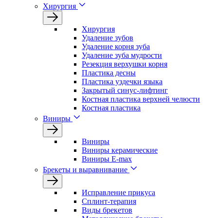
Хирургия
Хирургия
Удаление зубов
Удаление корня зуба
Удаление зуба мудрости
Резекция верхушки корня
Пластика десны
Пластика уздечки языка
Закрытый синус-лифтинг
Костная пластика верхней челюсти
Костная пластика
Виниры
Виниры
Виниры керамические
Виниры E-max
Брекеты и выравнивание
Исправление прикуса
Сплинт-терапия
Виды брекетов