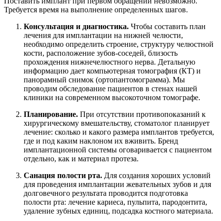
Поставить имплант при первом обращении невозможно.
Требуется время на выполнение определенных шагов.
Консультация и диагностика.
Чтобы составить план
лечения для имплантации на нижней челюсти,
необходимо определить строение, структуру челюстной
кости, расположение зубов-соседей, близость
прохождения нижнечелюстного нерва. Детальную
информацию дает компьютерная томография (КТ) и
панорамный снимок (ортопантомограмма). Мы
проводим обследование пациентов в стенах нашей
клиники на современном высокоточном томографе.
Планирование.
При отсутствии противопоказаний к
хирургическому вмешательству, стоматолог планирует
лечение: сколько и какого размера имплантов требуется,
где и под каким наклоном их вживить. Бренд
имплантационной системы оговаривается с пациентом
отдельно, как и материал протеза.
Санация полости рта.
Для создания хороших условий
для проведения имплантации жевательных зубов и для
долговечного результата проводится подготовка
полости рта: лечение кариеса, пульпита, пародонтита,
удаление зубных единиц, подсадка костного материала.