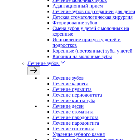
Лечение молочных зубов
Адаптационный прием
Лечение зубов под седацией для детей
Детская стоматологическая хирургия
Фторирование зубов
Смена зубов у детей с молочных на
коренные
Исправление прикуса у детей и
подростков
Коренные (постоянные) зубы у детей
Коронки на молочные зубы
Лечение зубов
Лечение зyбов
Лечение кариеса
Лечение пульпита
Лечение периодонтита
Лечение кисты зуба
Лечение десен
Лечение стоматита
Лечение пародонтоза
Лечение пародонтита
Лечение гингивита
Удаление зубного камня
Лечение зубов под микроскопом