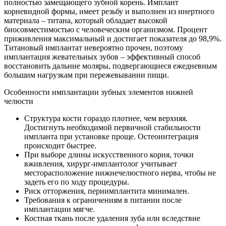
полностью замещающего зубной корень. Имплант
корневидной формы, имеет резьбу и выполнен из инертного
материала – титана, который обладает высокой
биосовместимостью с человеческим организмом. Процент
приживления максимальный и достигает показателя до 98,9%.
Титановый имплантат невероятно прочен, поэтому
имплантация жевательных зубов – эффективный способ
восстановить дальние моляры, подвергающиеся ежедневным
большим нагрузкам при пережевывании пищи.
Особенности имплантации зубных элементов нижней
челюсти
Структура кости гораздо плотнее, чем верхняя.
Достигнуть необходимой первичной стабильности
импланта при установке проще. Остеоинтеграция
происходит быстрее.
При выборе длины искусственного корня, точки
вживления, хирург-имплантолог учитывает
месторасположение нижнечелюстного нерва, чтобы не
задеть его по ходу процедуры.
Риск отторжения, периимплантита минимален.
Требования к ограничениям в питании после
имплантации мягче.
Костная ткань после удаления зуба или вследствие