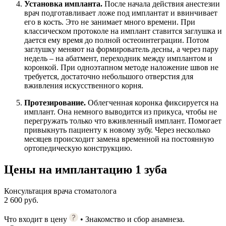
Установка импланта.
После начала действия анестезии
врач подготавливает ложе под имплантат и ввинчивает
его в кость. Это не занимает много времени. При
классическом протоколе на имплант ставится заглушка и
дается ему время до полной остеоинтеграции. Потом
заглушку меняют на формирователь десны, а через пару
недель – на абатмент, переходник между имплантом и
коронкой. При одноэтапном методе наложение швов не
требуется, достаточно небольшого отверстия для
вживления искусственного корня.
Протезирование.
Облегченная коронка фиксируется на
имплант. Она немного выводится из прикуса, чтобы не
перегружать только что вживленный имплант. Помогает
привыкнуть пациенту к новому зубу. Через несколько
месяцев происходит замена временной на постоянную
ортопедическую конструкцию.
Цены на имплантацию 1 зуба
Консультация врача стоматолога
2 600 руб.
Что входит в цену
• Знакомство и сбор анамнеза.