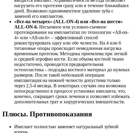
вводится имплант. Атравматичность метода позволяет
нагрузить его протезом сразу или в течение ближайших
дней. Возможно одномоментное удаление зуба с
заменой его имплантом.
«Все-на четырех» (ALL-ON-4) или «Все-на шести»
ALL-ON-6.
Несъемное или условно-съемное
протезирование на имплантатах по технологии «All-on-
4» или «All-on-6» – эффективный способ
реконструировать одну или обе челюсти. На 4 или 6
титановые опоры происходит немедленная нагрузка
временным протезом. Методика приемлема при легкой
и средней атрофии кости. Если объема костной ткани
недостаточно, проводится предварительная
остеопластика – подсадка костного материал до нужных
размеров. После такой небольшой операции
имплантация на нижней челюсти допустима только
через 2,5-4 месяца. В некоторых случаях она возможна
непосредственно в процессе установки импланта, что,
конечно, сокращает сроки лечения и позволяет избежать
дополнительных трат и хирургических вмешательств.
Плюсы. Противопоказания
Имплант полностью заменяет натуральный зубной
корень.