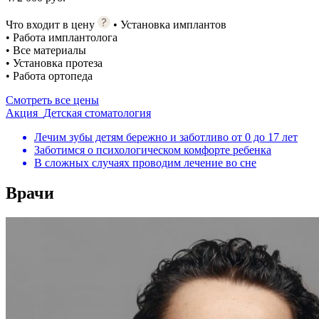
Что входит в цену
• Установка имплантов
• Работа имплантолога
• Все материалы
• Установка протеза
• Работа ортопеда
Смотреть все цены
Акция
Детская стоматология
Лечим зубы детям бережно и заботливо от 0 до 17 лет
Заботимся о психологическом комфорте ребенка
В сложных случаях проводим лечение во сне
Врачи