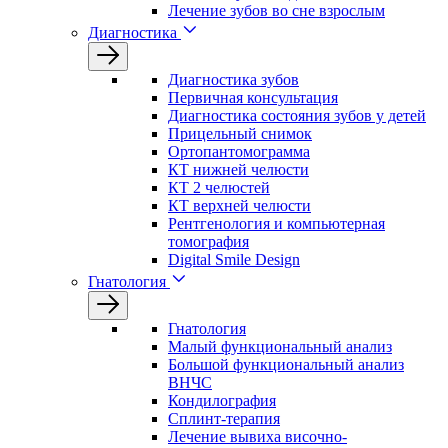
Лечение зубов во сне взрослым
Диагностика
Диагностика зубов
Первичная консультация
Диагностика состояния зубов у детей
Прицельный снимок
Ортопантомограмма
КТ нижней челюсти
КТ 2 челюстей
КТ верхней челюсти
Рентгенология и компьютерная
томография
Digital Smile Design
Гнатология
Гнатология
Малый функциональный анализ
Большой функциональный анализ
ВНЧС
Кондилография
Сплинт-терапия
Лечение вывиха височно-