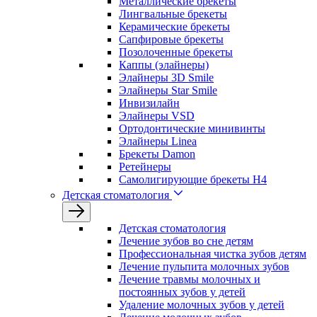
Металлические брекеты
Лингвальные брекеты
Керамические брекеты
Сапфировые брекеты
Позолоченные брекеты
Каппы (элайнеры)
Элайнеры 3D Smile
Элайнеры Star Smile
Инвизилайн
Элайнеры VSD
Ортодонтические минивинты
Элайнеры Linea
Брекеты Damon
Ретейнеры
Самолигирующие брекеты H4
Детская стоматология
Детская стоматология
Лечение зубов во сне детям
Профессиональная чистка зубов детям
Лечение пульпита молочных зубов
Лечение травмы молочных и
постоянных зубов у детей
Удаление молочных зубов у детей