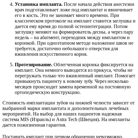
Установка импланта.
После начала действия анестезии
врач подготавливает ложе под имплантат и ввинчивает
его в кость. Это не занимает много времени. При
классическом протоколе на имплант ставится заглушка и
дается ему время до полной остеоинтеграции. Потом
заглушку меняют на формирователь десны, а через пару
недель – на абатмент, переходник между имплантом и
коронкой. При одноэтапном методе наложение швов не
требуется, достаточно небольшого отверстия для
вживления искусственного корня.
Протезирование.
Облегченная коронка фиксируется на
имплант. Она немного выводится из прикуса, чтобы не
перегружать только что вживленный имплант. Помогает
привыкнуть пациенту к новому зубу. Через несколько
месяцев происходит замена временной на постоянную
ортопедическую конструкцию.
Стоимость имплантации зубов на нижней челюсти зависит от
выбранной марки имплантата и дополнительных лечебных
мероприятий. На выбор для наших пациентов надежная
система MIS (Израиль) и Astra Tech (Швеция). На импланты
дается пожизненная гарантия.
Поставить имплант при первом обращении невозможно.