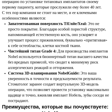
операцию по установке титановых имплантатов своему
первому пациенту, которые прослужили ему более 40 лет.
С тех пор компания не стоит на месте, и ее ключевыми
особенностями являются:
Запатентованная поверхность TiUnite/Xeal:
Это не
просто покрытие. Благодаря особой пористой структуре,
напоминающей естественную кость, оно ускоряет и
улучшает процесс приживления, буквально «притягивая»
к себе остеобласты, клетки костной ткани.
Чистейший титан Grade 4:
Для производства имплантов
Nobel используется биоинертный титан высшего качества
без вредных примесей, что сводит к минимуму риск
аллергических реакций и отторжения.
Система 3D-планирования NobelGuide:
Это ваша
уверенность в точности и предсказуемости результата.
Стоматолог заранее создает виртуальную 3D-модель
операции, что позволяет провести установку максимально
щадяще и точно, вживляя имплант Нобель, зубы соседи не
пострадают.
Преимущества, которые вы почувствуете: