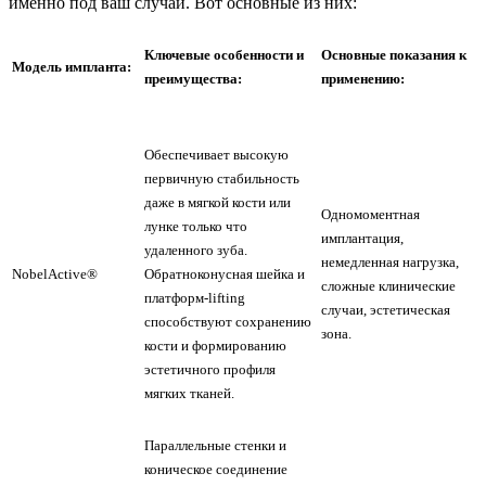
именно под ваш случай. Вот основные из них:
Ключевые особенности и
Основные показания к
Модель импланта:
преимущества:
применению:
Обеспечивает высокую
первичную стабильность
даже в мягкой кости или
Одномоментная
лунке только что
имплантация,
удаленного зуба.
немедленная нагрузка,
NobelActive®
Обратноконусная шейка и
сложные клинические
платформ-lifting
случаи, эстетическая
способствуют сохранению
зона.
кости и формированию
эстетичного профиля
мягких тканей.
Параллельные стенки и
коническое соединение