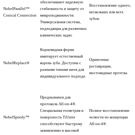
обеспечивают надежную
Восстановление одного,
NobelParallel™
стабильность и защиту от
нескольких или всех
Conical Connection
микроподвижности.
зубов.
Универсальная система,
подходящая для различных
клинических задач.
Корневидная форма
имитирует естественный
Одиночные
NobelReplace®
корень зуба. Доступна с
реставрации,
разными типами шеек для
мостовидные протезы.
индивидуального подхода.
Предназначен для
протокола All-on-4®.
Специальная геометрия и
Полное восстановление
NobelSpeedy™
поверхность TiUnite
челюсти по концепции
способствуют быстрому
All-on-4®.
заживлению и высокой