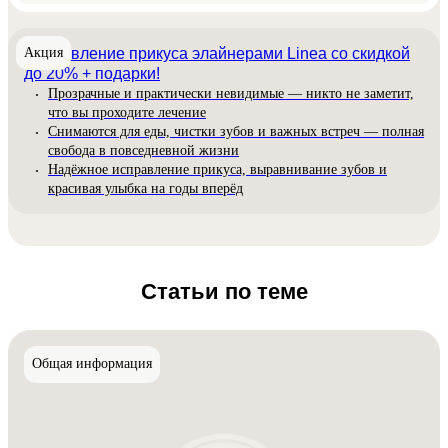
Акция
Исправление прикуса элайнерами Linea со скидкой
до 20% + подарки!
Прозрачные и практически невидимые — никто не заметит,
что вы проходите лечение
Снимаются для еды, чистки зубов и важных встреч — полная
свобода в повседневной жизни
Надёжное исправление прикуса, выравнивание зубов и
красивая улыбка на годы вперёд
Статьи по теме
Общая информация