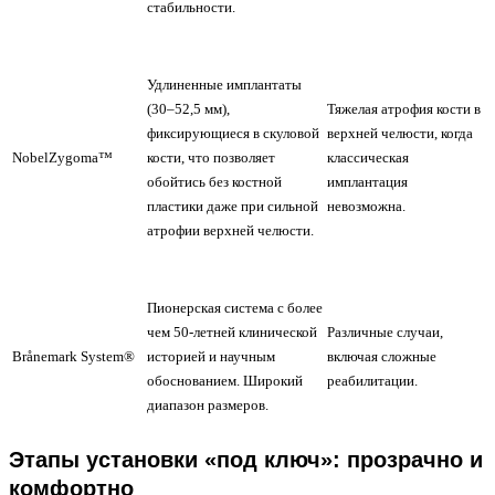
стабильности.
Удлиненные имплантаты
(30–52,5 мм),
Тяжелая атрофия кости в
фиксирующиеся в скуловой
верхней челюсти, когда
NobelZygoma™
кости, что позволяет
классическая
обойтись без костной
имплантация
пластики даже при сильной
невозможна.
атрофии верхней челюсти.
Пионерская система с более
чем 50-летней клинической
Различные случаи,
Brånemark System®
историей и научным
включая сложные
обоснованием. Широкий
реабилитации.
диапазон размеров.
Этапы установки «под ключ»: прозрачно и
комфортно