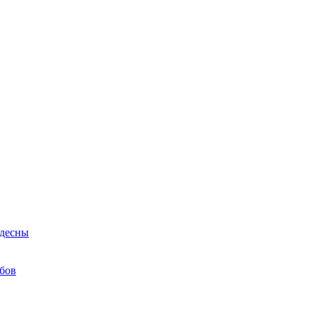
 десны
бов