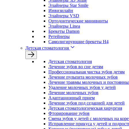
Элайнеры 3D Smile
Элайнеры Star Smile
Инвизилайн
Элайнеры VSD
Ортодонтические минивинты
Элайнеры Linea
Брекеты Damon
Ретейнеры
Самолигирующие брекеты H4
Детская стоматология
Детская стоматология
Лечение зубов во сне детям
Профессиональная чистка зубов детям
Лечение пульпита молочных зубов
Лечение травмы молочных и постоянных
Удаление молочных зубов у детей
Лечение молочных зубов
Адаптационный прием
Лечение зубов под седацией для детей
Детская стоматологическая хирургия
Фторирование зубов
Смена зубов у детей с молочных на кор
Исправление прикуса у детей и подрост
Коренные (постоянные) зубы у детей