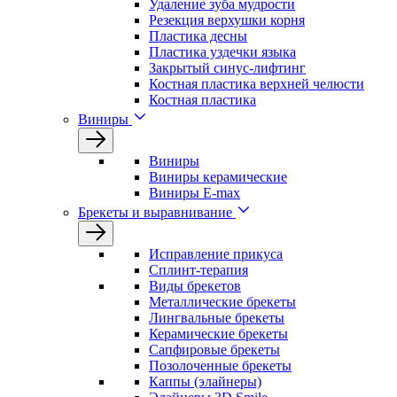
Удаление зуба мудрости
Резекция верхушки корня
Пластика десны
Пластика уздечки языка
Закрытый синус-лифтинг
Костная пластика верхней челюсти
Костная пластика
Виниры
Виниры
Виниры керамические
Виниры E-max
Брекеты и выравнивание
Исправление прикуса
Сплинт-терапия
Виды брекетов
Металлические брекеты
Лингвальные брекеты
Керамические брекеты
Сапфировые брекеты
Позолоченные брекеты
Каппы (элайнеры)