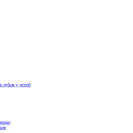
 зубов у детей
енные
ков