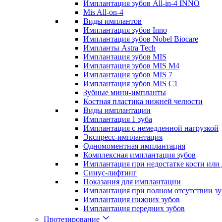
Имплантация зубов All-in-4 INNO
Mis All-on-4
Виды имплантов
Имплантация зубов Inno
Имплантация зубов Nobel Biocare
Импланты Astra Tech
Имплантация зубов MIS
Имплантация зубов MIS M4
Имплантация зубов MIS 7
Имплантация зубов MIS C1
Зубные мини-импланты
Костная пластика нижней челюсти
Виды имплантации
Имплантация 1 зуба
Имплантация с немедленной нагрузкой
Экспресс-имплантация
Одномоментная имплантация
Комплексная имплантация зубов
Имплантация при недостатке кости или
Синус-лифтинг
Показания для имплантации
Имплантация при полном отсутствии зу
Имплантация нижних зубов
Имплантация передних зубов
Протезирование