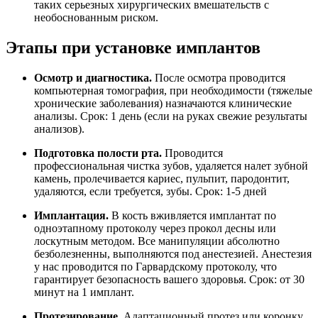
таких серьезных хирургических вмешательств с
необоснованным риском.
Этапы при установке имплантов
Осмотр и диагностика.
После осмотра проводится
компьютерная томография, при необходимости (тяжелые
хронические заболевания) назначаются клинические
анализы. Срок: 1 день (если на руках свежие результаты
анализов).
Подготовка полости рта.
Проводится
профессиональная чистка зубов, удаляется налет зубной
камень, пролечивается кариес, пульпит, пародонтит,
удаляются, если требуется, зубы. Срок: 1-5 дней
Имплантация.
В кость вживляется имплантат по
одноэтапному протоколу через прокол десны или
лоскутным методом. Все манипуляции абсолютно
безболезненны, выполняются под анестезией. Анестезия
у нас проводится по Гарвардскому протоколу, что
гарантирует безопасность вашего здоровья. Срок: от 30
минут на 1 имплант.
Протезирование.
Адаптационный протез или коронку