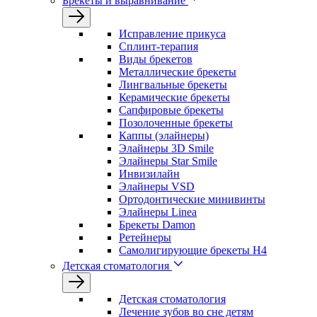
Брекеты и выравнивание
Исправление прикуса
Сплинт-терапия
Виды брекетов
Металлические брекеты
Лингвальные брекеты
Керамические брекеты
Сапфировые брекеты
Позолоченные брекеты
Каппы (элайнеры)
Элайнеры 3D Smile
Элайнеры Star Smile
Инвизилайн
Элайнеры VSD
Ортодонтические минивинты
Элайнеры Linea
Брекеты Damon
Ретейнеры
Самолигирующие брекеты H4
Детская стоматология
Детская стоматология
Лечение зубов во сне детям