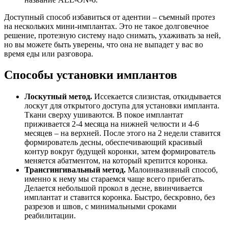
Доступный способ избавиться от адентии – съемный протез
на нескольких мини-имплантах. Это не такое долговечное
решение, протезную систему надо снимать, ухаживать за ней,
но вы можете быть уверены, что она не выпадет у вас во
время еды или разговора.
Способы установки имплантов
Лоскутный метод.
Иссекается слизистая, откидывается
лоскут для открытого доступа для установки импланта.
Ткани сверху ушиваются. В покое имплантат
приживается 2-4 месяца на нижней челюсти и 4-6
месяцев – на верхней. После этого на 2 недели ставится
формирователь десны, обеспечивающий красивый
контур вокруг будущей коронки, затем формирователь
меняется абатментом, на который крепится коронка.
Трансгингивальный метод.
Малоинвазивный способ,
именно к нему мы стараемся чаще всего прибегать.
Делается небольшой прокол в десне, ввинчивается
имплантат и ставится коронка. Быстро, бескровно, без
разрезов и швов, с минимальными сроками
реабилитации.