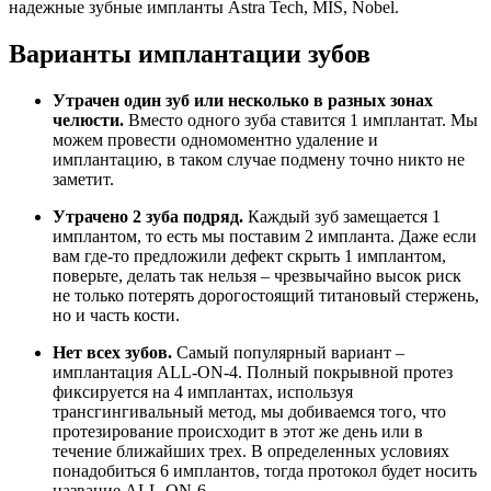
надежные зубные импланты Astra Tech, MIS, Nobel.
Варианты имплантации зубов
Утрачен один зуб или несколько в разных зонах
челюсти.
Вместо одного зуба ставится 1 имплантат. Мы
можем провести одномоментно удаление и
имплантацию, в таком случае подмену точно никто не
заметит.
Утрачено 2 зуба подряд.
Каждый зуб замещается 1
имплантом, то есть мы поставим 2 импланта. Даже если
вам где-то предложили дефект скрыть 1 имплантом,
поверьте, делать так нельзя – чрезвычайно высок риск
не только потерять дорогостоящий титановый стержень,
но и часть кости.
Нет всех зубов.
Самый популярный вариант –
имплантация ALL-ON-4. Полный покрывной протез
фиксируется на 4 имплантах, используя
трансгингивальный метод, мы добиваемся того, что
протезирование происходит в этот же день или в
течение ближайших трех. В определенных условиях
понадобиться 6 имплантов, тогда протокол будет носить
название ALL-ON-6.