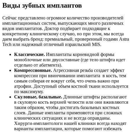
Виды зубных имплантов
Сейчас представлено огромное количество производителей
имплантационных систем, выпускающих много различных
видов имплантатов. Доктор подбирает подходящие к
конкретному клиническому случаю, но при этом, мы всегда
даем выбрать бренд: премиальный, проверенный годами Astra
Tech или надежный отличный израильский MIS.
Классические.
Имплантаты корневидной формы
моноблочные или двусоставные (где тело штифта идет
отдельно от абатмента).
Компрессионные.
Агрессивная резьба создает эффект
компрессии при ввинчивании имплантата в кость, тем
самым собирая ее вокруг себя, что очень важно при
атрофии. Доступный объем костной ткани используется
по максимуму.
Скуловые, базальные.
Длинные штифты располагают
в скуловую кость верхней челюсти или они вживляются
таким образом, чтобы достигать базальных костных
слоев. Данные импланты применяются при сложных
клинических ситуациях и не всегда оправданы.
Хирурги-имплантологи нашей клиники всегда находят
варианты имплантации, которые помогают избежать