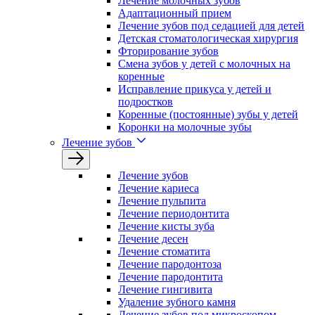
Лечение молочных зубов
Адаптационный прием
Лечение зубов под седацией для детей
Детская стоматологическая хирургия
Фторирование зубов
Смена зубов у детей с молочных на
коренные
Исправление прикуса у детей и
подростков
Коренные (постоянные) зубы у детей
Коронки на молочные зубы
Лечение зубов
Лечение зyбов
Лечение кариеса
Лечение пульпита
Лечение периодонтита
Лечение кисты зуба
Лечение десен
Лечение стоматита
Лечение пародонтоза
Лечение пародонтита
Лечение гингивита
Удаление зубного камня
Лечение зубов под микроскопом