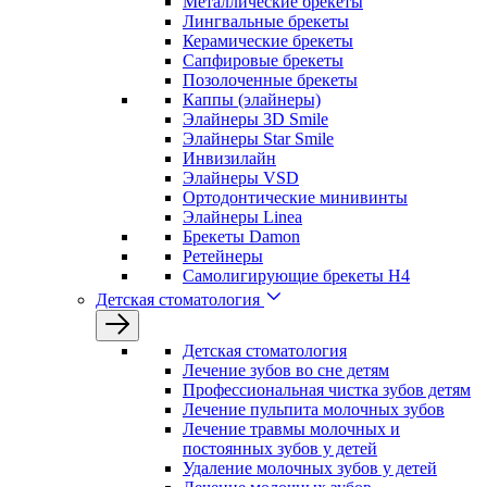
Металлические брекеты
Лингвальные брекеты
Керамические брекеты
Сапфировые брекеты
Позолоченные брекеты
Каппы (элайнеры)
Элайнеры 3D Smile
Элайнеры Star Smile
Инвизилайн
Элайнеры VSD
Ортодонтические минивинты
Элайнеры Linea
Брекеты Damon
Ретейнеры
Самолигирующие брекеты H4
Детская стоматология
Детская стоматология
Лечение зубов во сне детям
Профессиональная чистка зубов детям
Лечение пульпита молочных зубов
Лечение травмы молочных и
постоянных зубов у детей
Удаление молочных зубов у детей