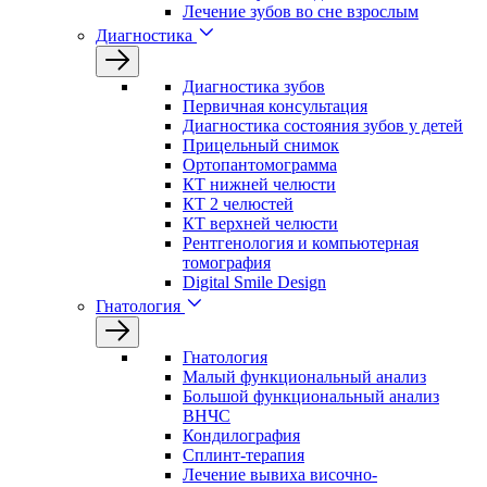
Лечение зубов во сне взрослым
Диагностика
Диагностика зубов
Первичная консультация
Диагностика состояния зубов у детей
Прицельный снимок
Ортопантомограмма
КТ нижней челюсти
КТ 2 челюстей
КТ верхней челюсти
Рентгенология и компьютерная
томография
Digital Smile Design
Гнатология
Гнатология
Малый функциональный анализ
Большой функциональный анализ
ВНЧС
Кондилография
Сплинт-терапия
Лечение вывиха височно-