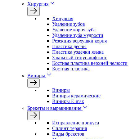
Хирургия
Хирургия
Удаление зубов
Удаление корня зуба
Удаление зуба мудрости
Резекция верхушки корня
Пластика десны
Пластика уздечки языка
Закрытый синус-лифтинг
Костная пластика верхней челюсти
Костная пластика
Виниры
Виниры
Виниры керамические
Виниры E-max
Брекеты и выравнивание
Исправление прикуса
Сплинт-терапия
Виды брекетов