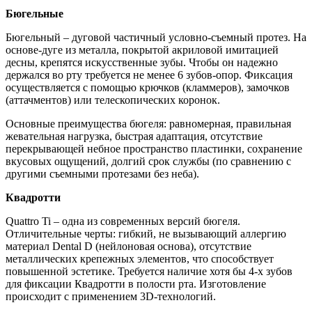
Бюгельные
Бюгельный – дуговой частичный условно-съемный протез. На
основе-дуге из металла, покрытой акриловой имитацией
десны, крепятся искусственные зубы. Чтобы он надежно
держался во рту требуется не менее 6 зубов-опор. Фиксация
осуществляется с помощью крючков (кламмеров), замочков
(аттачментов) или телескопических коронок.
Основные преимущества бюгеля: равномерная, правильная
жевательная нагрузка, быстрая адаптация, отсутствие
перекрывающей небное пространство пластинки, сохранение
вкусовых ощущений, долгий срок службы (по сравнению с
другими съемными протезами без неба).
Квадротти
Quattro Ti – одна из современных версий бюгеля.
Отличительные черты: гибкий, не вызывающий аллергию
материал Dental D (нейлоновая основа), отсутствие
металлических крепежных элементов, что способствует
повышенной эстетике. Требуется наличие хотя бы 4-х зубов
для фиксации Квадротти в полости рта. Изготовление
происходит с применением 3D-технологий.