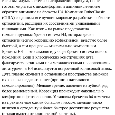
Если вы задумываетесь об исправлении прикуса, но не
готовы мириться с дискомфортом и длинным лечением —
обратите внимание на брекеты H4. Компания OrthoClassic
(США) соединила все лучшие мировые разработки в области
ортодонтии, расширив их собственными уникальными
инновациями. Как итог – на рынке представлена
самолигирующая брекет система H4, которая делает
ортодонтическую коррекцию эффективной, зачастую более
быстрой, а сам процесс — максимально комфортным.
Брекеты H4 — это самолигирующая брекет-система нового
поколения. Если в классических конструкциях дуга
фиксируется резинками или металлическими проволочками-
лигатурами, в H4 используется встроенный клипсовый замок.
Дуга плавно скользит в оставленном пространстве замочков,
их крышка не давит на нее (принцип пассивного
самолигирования). Меньше трение, давление на зубной ряд
более равномерный. Коррекция происходит максимально
комфортно и физиологично. Установка брекетов h4 отмечена
на практике еще одним большим плюсом: меньше число
визитов к ортодонту и более быстрое достижение результата
(в зависимости от клинической картины).