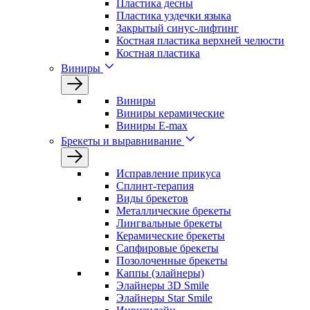
Пластика десны
Пластика уздечки языка
Закрытый синус-лифтинг
Костная пластика верхней челюсти
Костная пластика
Виниры
Виниры
Виниры керамические
Виниры E-max
Брекеты и выравнивание
Исправление прикуса
Сплинт-терапия
Виды брекетов
Металлические брекеты
Лингвальные брекеты
Керамические брекеты
Сапфировые брекеты
Позолоченные брекеты
Каппы (элайнеры)
Элайнеры 3D Smile
Элайнеры Star Smile