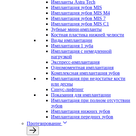
Импланты Astra Tech
Имплантация зубов MIS
Имплантация зубов MIS M4
Имплантация зубов MIS 7
Имплантация зубов MIS C1
Зубные мини-импланты
Костная пластика нижней челюсти
Виды имплантации
Имплантация 1 зуба
Имплантация с немедленной
нагрузкой
Экспресс-имплантация
Одномоментная имплантация
Комплексная имплантация зубов
Имплантация при недостатке кости
или десны
Синус-лифтинг
Показания для имплантации
Имплантация при полном отсутствии
зубов
Имплантация нижних зубов
Имплантация передних зубов
Протезирование