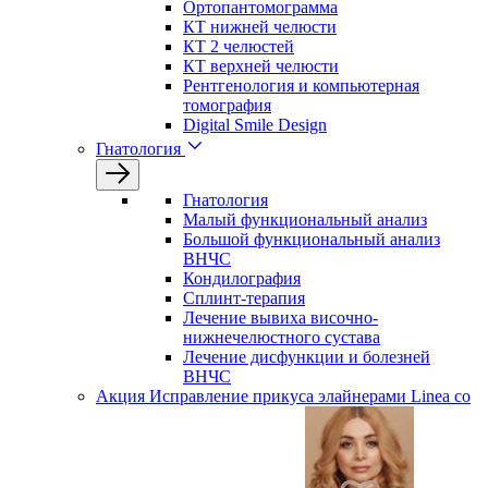
Ортопантомограмма
КТ нижней челюсти
КТ 2 челюстей
КТ верхней челюсти
Рентгенология и компьютерная
томография
Digital Smile Design
Гнатология
Гнатология
Малый функциональный анализ
Большой функциональный анализ
ВНЧС
Кондилография
Сплинт-терапия
Лечение вывиха височно-
нижнечелюстного сустава
Лечение дисфункции и болезней
ВНЧС
Акция
Исправление прикуса элайнерами Linea со