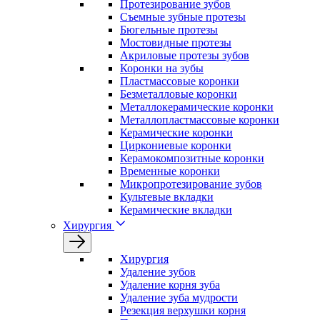
Протезирование зубов
Съемные зубные протезы
Бюгельные протезы
Мостовидные протезы
Акриловые протезы зубов
Коронки на зубы
Пластмассовые коронки
Безметалловые коронки
Металлокерамические коронки
Металлопластмассовые коронки
Керамические коронки
Циркониевые коронки
Керамокомпозитные коронки
Временные коронки
Микропротезирование зубов
Культевые вкладки
Керамические вкладки
Хирургия
Хирургия
Удаление зубов
Удаление корня зуба
Удаление зуба мудрости
Резекция верхушки корня