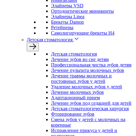
Инвизилайн
Элайнеры VSD
Ортодонтические минивинты
Элайнеры Linea
Брекеты Damon
Ретейнеры
Самолигирующие брекеты H4
Детская стоматология
Детская стоматология
Лечение зубов во сне детям
Профессиональная чистка зубов детям
Лечение пульпита молочных зубов
Лечение травмы молочных и
постоянных зубов у детей
Удаление молочных зубов у детей
Лечение молочных зубов
Адаптационный прием
Лечение зубов под седацией для детей
Детская стоматологическая хирургия
Фторирование зубов
Смена зубов у детей с молочных на
коренные
Исправление прикуса у детей и
подростков