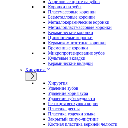
Акриловые протезы зубов
Коронки на зубы
Пластмассовые коронки
Безметалловые коронки
Металлокерамические коронки
Металлопластмассовые коронки
Керамические коронки
Циркониевые коронки
Керамокомпозитные коронки
Временные коронки
Микропротезирование зубов
Культевые вкладки
Керамические вкладки
Хирургия
Хирургия
Удаление зубов
Удаление корня зуба
Удаление зуба мудрости
Резекция верхушки корня
Пластика десны
Пластика уздечки языка
Закрытый синус-лифтинг
Костная пластика верхней челюсти