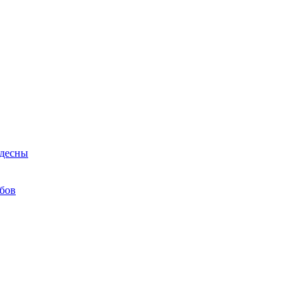
 десны
бов