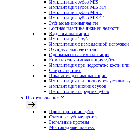
Имплантация зубов MIS
Имплантация зубов MIS M4
Имплантация зубов MIS 7
Имплантация зубов MIS C1
Зубные мини-импланты
Костная пластика нижней челюсти
Виды имплантации
Имплантация 1 зуба
Имплантация с немедленной нагрузкой
Экспресс-имплантация
Одномоментная имплантация
Комплексная имплантация зубов
Имплантация при недостатке кости или
Синус-лифтинг
Показания для имплантации
Имплантация при полном отсутствии зу
Имплантация нижних зубов
Имплантация передних зубов
Протезирование
Протезирование зубов
Съемные зубные протезы
Бюгельные протезы
Мостовидные протезы