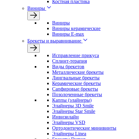
Костная пластика
Виниры
Виниры
Виниры керамические
Виниры E-max
Брекеты и выравнивание
Исправление прикуса
Сплинт-терапия
Виды брекетов
Металлические брекеты
Лингвальные брекеты
Керамические брекеты
Сапфировые брекеты
Позолоченные брекеты
Каппы (элайнеры)
Элайнеры 3D Smile
Элайнеры Star Smile
Инвизилайн
Элайнеры VSD
Ортодонтические минивинты
Элайнеры Linea