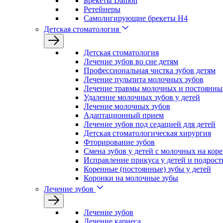
Брекеты Damon
Ретейнеры
Самолигирующие брекеты H4
Детская стоматология
Детская стоматология
Лечение зубов во сне детям
Профессиональная чистка зубов детям
Лечение пульпита молочных зубов
Лечение травмы молочных и постоянных
Удаление молочных зубов у детей
Лечение молочных зубов
Адаптационный прием
Лечение зубов под седацией для детей
Детская стоматологическая хирургия
Фторирование зубов
Смена зубов у детей с молочных на кор
Исправление прикуса у детей и подрост
Коренные (постоянные) зубы у детей
Коронки на молочные зубы
Лечение зубов
Лечение зyбов
Лечение кариеса