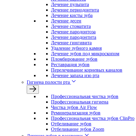
Лечение пульпита
Лечение периодонтита
Лечение кисты зуба
Лечение десен
Лечение стоматита
Лечение пародонтоза
Лечение пародонтита
Лечение гингивита
Удаление зубного камня
Лечение зубов под микроскопом
Пломбирование зубов
Реставрация зубов
Перелечивание корневых каналов
Лечение запаха изо рта
Гигиена полости рта
Профессиональная чистка зубов
Профессиональная гигиена
Чистка зубов Air Flow
Реминерализация зубов
Профессиональная чистка зубов ClinPro
Отбеливание зубов
Отбеливание зубов Zoom
Лечение зубов в рассрочку