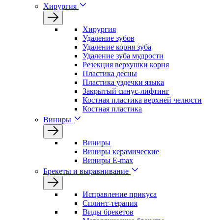
Хирургия
Хирургия
Удаление зубов
Удаление корня зуба
Удаление зуба мудрости
Резекция верхушки корня
Пластика десны
Пластика уздечки языка
Закрытый синус-лифтинг
Костная пластика верхней челюсти
Костная пластика
Виниры
Виниры
Виниры керамические
Виниры E-max
Брекеты и выравнивание
Исправление прикуса
Сплинт-терапия
Виды брекетов