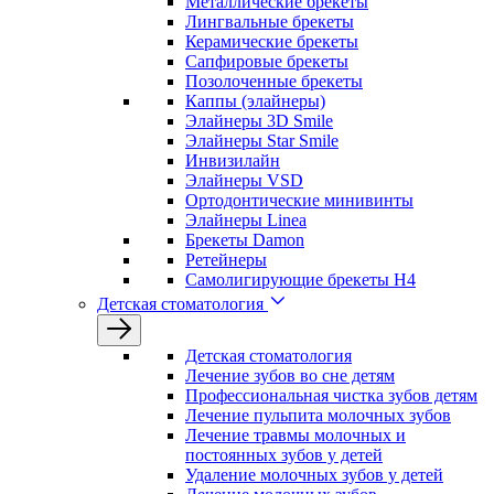
Металлические брекеты
Лингвальные брекеты
Керамические брекеты
Сапфировые брекеты
Позолоченные брекеты
Каппы (элайнеры)
Элайнеры 3D Smile
Элайнеры Star Smile
Инвизилайн
Элайнеры VSD
Ортодонтические минивинты
Элайнеры Linea
Брекеты Damon
Ретейнеры
Самолигирующие брекеты H4
Детская стоматология
Детская стоматология
Лечение зубов во сне детям
Профессиональная чистка зубов детям
Лечение пульпита молочных зубов
Лечение травмы молочных и
постоянных зубов у детей
Удаление молочных зубов у детей