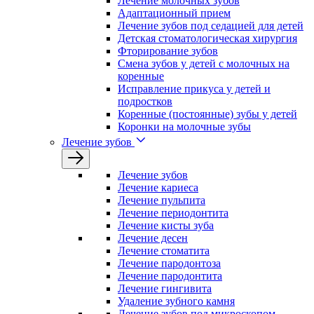
Лечение молочных зубов
Адаптационный прием
Лечение зубов под седацией для детей
Детская стоматологическая хирургия
Фторирование зубов
Смена зубов у детей с молочных на
коренные
Исправление прикуса у детей и
подростков
Коренные (постоянные) зубы у детей
Коронки на молочные зубы
Лечение зубов
Лечение зyбов
Лечение кариеса
Лечение пульпита
Лечение периодонтита
Лечение кисты зуба
Лечение десен
Лечение стоматита
Лечение пародонтоза
Лечение пародонтита
Лечение гингивита
Удаление зубного камня
Лечение зубов под микроскопом