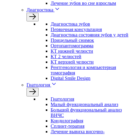
Лечение зубов во сне взрослым
Диагностика
Диагностика зубов
Первичная консультация
Диагностика состояния зубов у детей
Прицельный снимок
Ортопантомограмма
КТ нижней челюсти
КТ 2 челюстей
КТ верхней челюсти
Рентгенология и компьютерная
томография
Digital Smile Design
Гнатология
Гнатология
Малый функциональный анализ
Большой функциональный анализ
ВНЧС
Кондилография
Сплинт-терапия
Лечение вывиха височно-