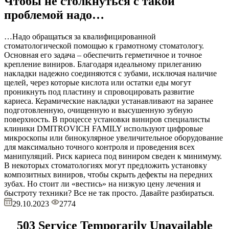
Чтобы не столкнуться с такой
проблемой надо…
…Надо обращаться за квалифицированной
стоматологической помощью к грамотному стоматологу.
Основная его задача – обеспечить герметичное и точное
крепление виниров. Благодаря идеальному прилеганию
накладки надежно соединяются с зубами, исключая наличие
щелей, через которые кислота или остатки еды могут
проникнуть под пластину и спровоцировать развитие
кариеса. Керамические накладки устанавливают на заранее
подготовленную, очищенную и высушенную зубную
поверхность. В процессе установки виниров специалисты
клиники DMITROVICH FAMILY используют цифровые
микроскопы или бинокулярное увеличительное оборудование
для максимально точного контроля и проведения всех
манипуляций. Риск кариеса под виниром сведен к минимуму.
В некоторых стоматологиях могут предложить установку
композитных виниров, чтобы скрыть дефекты на передних
зубах. Но стоит ли «вестись» на низкую цену лечения и
быстроту техники? Все не так просто. Давайте разбираться.
29.10.2023
2774
503 Service Temporarily Unavailable