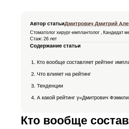
Имп
Импл
Автор статьи
Дмитрович Дмитрий Але
Импл
Стоматолог хирург-имплантолог , Кандидат ме
Импл
Стаж: 26 лет
Mis A
Содержание статьи
Вид
Кто вообще составляет рейтинг импл
Импл
Что влияет на рейтинг
Импл
Импл
Тенденции
Импл
А какой рейтинг у«Дмитрович Фэмил
Импл
Кто вообще состав
Импл