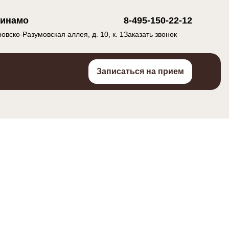
инамо
8-495-150-22-12
овско-Разумовская аллея, д. 10, к. 1
Заказать звонок
Записаться на прием
ды имплантации
плантация 1 зуба
плантация с немедленной нагрузкой
спресс-имплантация
номоментная имплантация
мплексная имплантация зубов
плантация при недостатке кости или