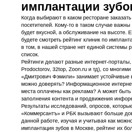
Зубн
имплантации зубо
Кост
Когда выбирают в каком ресторане заказать
посетителей. Кому-то в таком случае важны
будет вкусной, а обслуживание на высоте. Е
будете смотреть рейтинг клиник по имплант
в том, в нашей стране нет единой системы 
список.
Рейтинги делают разные интернет-порталы, в
Prodoctorov, 32top, Zoon.ru и тд), со многи
«Дмитрович Фэмили» занимает устойчивые в
можно доверять? Информационное интернет
места оплачены как реклама? А может быть
заполнения контента и продвижения инфор
Результаты исследований, опросов, которы
«Коммерсантъ» и РБК вызывают больше дов
данной работе, изучая и учитывая как можн
имплантация зубов в Москве, рейтинг их бо