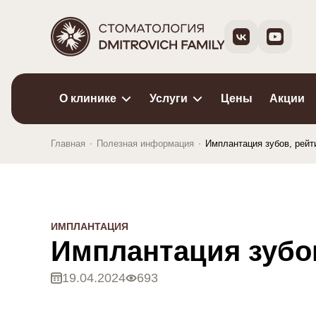
О клинике
Услуги
Цены
Акции
Главная
Полезная информация
Имплантация зубов, рейт
Отзывы
Имп
Документы
Импл
Импл
ИМПЛАНТАЦИЯ
Тран
Имплантация зубов
Импл
19.04.2024
693
Подг
Уход