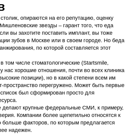
ые мини-импланты
в
ная пластика нижней челюсти
 столик, опираются на его репутацию, оценку
 Мишленовские звезды – гарант того, что еда
сли вы захотите поставить имплант, вы тоже
ации зубов в Москве или в своем городе. Но беда
ранжирования, по которой составляется этот
 том числе стоматологические (Startsmile,
ми у нас хорошие отношения, почти во всех клиника
ысокие позиции), но в какой степени всем им
-пространство перегружено. Может быть первые
 список был сформирован просто для
есурса.
е делают крупные федеральные СМИ, к примеру,
ерия. Компании более щепетильно относятся к
о больше факторов, по которым предлагается
лее надежен.