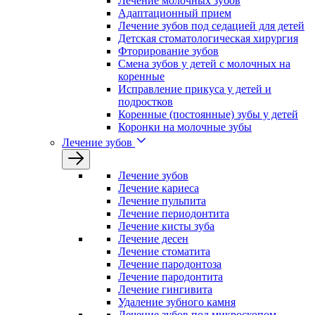
Лечение молочных зубов
Адаптационный прием
Лечение зубов под седацией для детей
Детская стоматологическая хирургия
Фторирование зубов
Смена зубов у детей с молочных на
коренные
Исправление прикуса у детей и
подростков
Коренные (постоянные) зубы у детей
Коронки на молочные зубы
Лечение зубов
Лечение зyбов
Лечение кариеса
Лечение пульпита
Лечение периодонтита
Лечение кисты зуба
Лечение десен
Лечение стоматита
Лечение пародонтоза
Лечение пародонтита
Лечение гингивита
Удаление зубного камня
Лечение зубов под микроскопом