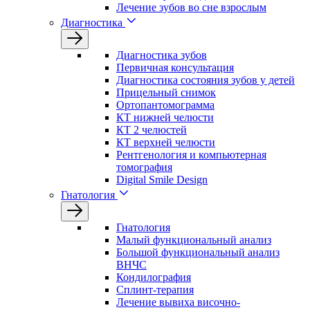
Лечение зубов во сне взрослым
Диагностика
Диагностика зубов
Первичная консультация
Диагностика состояния зубов у детей
Прицельный снимок
Ортопантомограмма
КТ нижней челюсти
КТ 2 челюстей
КТ верхней челюсти
Рентгенология и компьютерная
томография
Digital Smile Design
Гнатология
Гнатология
Малый функциональный анализ
Большой функциональный анализ
ВНЧС
Кондилография
Сплинт-терапия
Лечение вывиха височно-