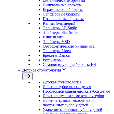
Металлические брекеты
Лингвальные брекеты
Керамические брекеты
Сапфировые брекеты
Позолоченные брекеты
Каппы (элайнеры)
Элайнеры 3D Smile
Элайнеры Star Smile
Инвизилайн
Элайнеры VSD
Ортодонтические минивинты
Элайнеры Linea
Брекеты Damon
Ретейнеры
Самолигирующие брекеты H4
Детская стоматология
Детская стоматология
Лечение зубов во сне детям
Профессиональная чистка зубов детям
Лечение пульпита молочных зубов
Лечение травмы молочных и
постоянных зубов у детей
Удаление молочных зубов у детей