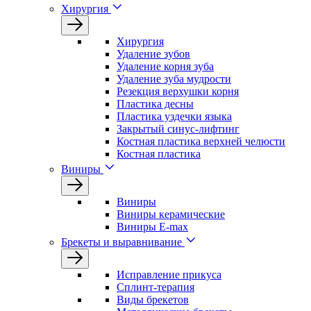
Хирургия
Хирургия
Удаление зубов
Удаление корня зуба
Удаление зуба мудрости
Резекция верхушки корня
Пластика десны
Пластика уздечки языка
Закрытый синус-лифтинг
Костная пластика верхней челюсти
Костная пластика
Виниры
Виниры
Виниры керамические
Виниры E-max
Брекеты и выравнивание
Исправление прикуса
Сплинт-терапия
Виды брекетов