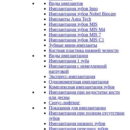
Виды имплантов
Имплантация зубов Inno
Имплантация зубов Nobel Biocare
Импланты Astra Tech
Имплантация зубов MIS
Имплантация зубов MIS M4
Имплантация зубов MIS 7
Имплантация зубов MIS C1
Зубные мини-импланты
Костная пластика нижней челюсти
Виды имплантации
Имплантация 1 зуба
Имплантация с немедленной
нагрузкой
Экспресс-имплантация
Одномоментная имплантация
Комплексная имплантация зубов
Имплантация при недостатке кости
или десны
Синус-лифтинг
Показания для имплантации
Имплантация при полном отсутствии
зубов
Имплантация нижних зубов
Имплантация передних зубов