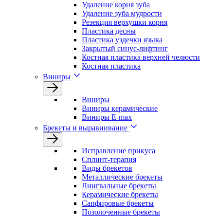
Удаление корня зуба
Удаление зуба мудрости
Резекция верхушки корня
Пластика десны
Пластика уздечки языка
Закрытый синус-лифтинг
Костная пластика верхней челюсти
Костная пластика
Виниры
Виниры
Виниры керамические
Виниры E-max
Брекеты и выравнивание
Исправление прикуса
Сплинт-терапия
Виды брекетов
Металлические брекеты
Лингвальные брекеты
Керамические брекеты
Сапфировые брекеты
Позолоченные брекеты