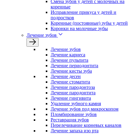
Смена зубов у детей с молочных на
коренные
Исправление прикуса у детей и
подростков
Коренные (постоянные) зубы у детей
Коронки на молочные зубы
Лечение зубов
Лечение зyбов
Лечение кариеса
Лечение пульпита
Лечение периодонтита
Лечение кисты зуба
Лечение десен
Лечение стоматита
Лечение пародонтоза
Лечение пародонтита
Лечение гингивита
Удаление зубного камня
Лечение зубов под микроскопом
Пломбирование зубов
Реставрация зубов
Перелечивание корневых каналов
Лечение запаха изо рта