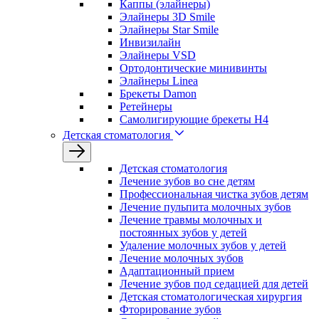
Каппы (элайнеры)
Элайнеры 3D Smile
Элайнеры Star Smile
Инвизилайн
Элайнеры VSD
Ортодонтические минивинты
Элайнеры Linea
Брекеты Damon
Ретейнеры
Самолигирующие брекеты H4
Детская стоматология
Детская стоматология
Лечение зубов во сне детям
Профессиональная чистка зубов детям
Лечение пульпита молочных зубов
Лечение травмы молочных и
постоянных зубов у детей
Удаление молочных зубов у детей
Лечение молочных зубов
Адаптационный прием
Лечение зубов под седацией для детей
Детская стоматологическая хирургия
Фторирование зубов