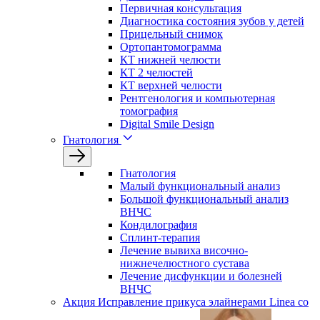
Первичная консультация
Диагностика состояния зубов у детей
Прицельный снимок
Ортопантомограмма
КТ нижней челюсти
КТ 2 челюстей
КТ верхней челюсти
Рентгенология и компьютерная
томография
Digital Smile Design
Гнатология
Гнатология
Малый функциональный анализ
Большой функциональный анализ
ВНЧС
Кондилография
Сплинт-терапия
Лечение вывиха височно-
нижнечелюстного сустава
Лечение дисфункции и болезней
ВНЧС
Акция
Исправление прикуса элайнерами Linea со