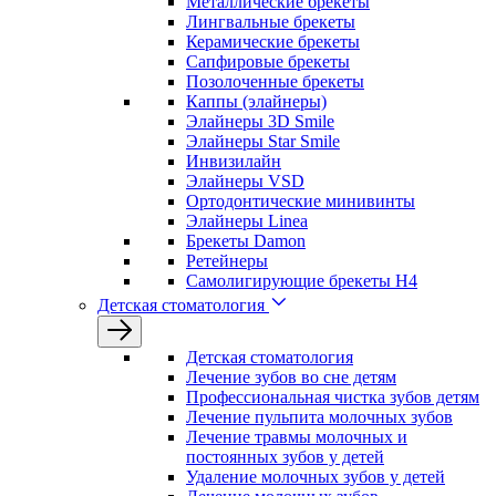
Металлические брекеты
Лингвальные брекеты
Керамические брекеты
Сапфировые брекеты
Позолоченные брекеты
Каппы (элайнеры)
Элайнеры 3D Smile
Элайнеры Star Smile
Инвизилайн
Элайнеры VSD
Ортодонтические минивинты
Элайнеры Linea
Брекеты Damon
Ретейнеры
Самолигирующие брекеты H4
Детская стоматология
Детская стоматология
Лечение зубов во сне детям
Профессиональная чистка зубов детям
Лечение пульпита молочных зубов
Лечение травмы молочных и
постоянных зубов у детей
Удаление молочных зубов у детей