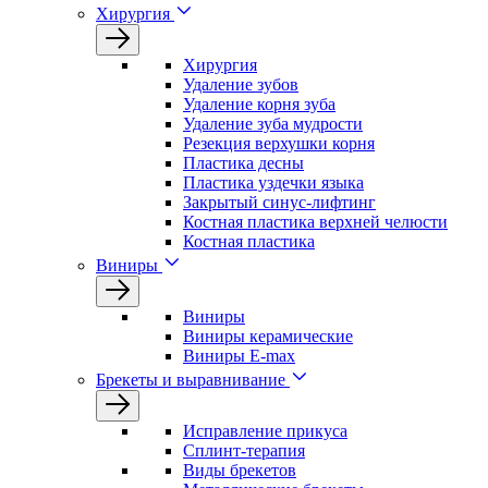
Хирургия
Хирургия
Удаление зубов
Удаление корня зуба
Удаление зуба мудрости
Резекция верхушки корня
Пластика десны
Пластика уздечки языка
Закрытый синус-лифтинг
Костная пластика верхней челюсти
Костная пластика
Виниры
Виниры
Виниры керамические
Виниры E-max
Брекеты и выравнивание
Исправление прикуса
Сплинт-терапия
Виды брекетов