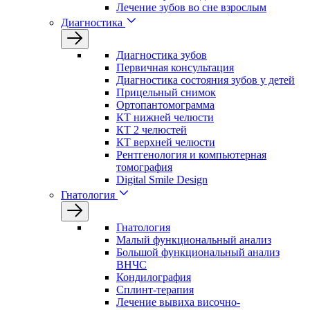
Лечение зубов во сне взрослым
Диагностика
Диагностика зубов
Первичная консультация
Диагностика состояния зубов у детей
Прицельный снимок
Ортопантомограмма
КТ нижней челюсти
КТ 2 челюстей
КТ верхней челюсти
Рентгенология и компьютерная
томография
Digital Smile Design
Гнатология
Гнатология
Малый функциональный анализ
Большой функциональный анализ
ВНЧС
Кондилография
Сплинт-терапия
Лечение вывиха височно-