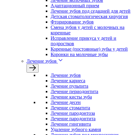
Лечение молочных зубов
Адаптационный прием
Лечение зубов под седацией для детей
Детская стоматологическая хирургия
Фторирование зубов
Смена зубов у детей с молочных на
коренные
Исправление прикуса у детей и
подростков
Коренные (постоянные) зубы у детей
Коронки на молочные зубы
Лечение зубов
Лечение зyбов
Лечение кариеса
Лечение пульпита
Лечение периодонтита
Лечение кисты зуба
Лечение десен
Лечение стоматита
Лечение пародонтоза
Лечение пародонтита
Лечение гингивита
Удаление зубного камня
Лечение зубов под микроскопом