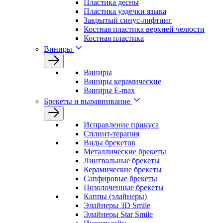
Пластика десны
Пластика уздечки языка
Закрытый синус-лифтинг
Костная пластика верхней челюсти
Костная пластика
Виниры
Виниры
Виниры керамические
Виниры E-max
Брекеты и выравнивание
Исправление прикуса
Сплинт-терапия
Виды брекетов
Металлические брекеты
Лингвальные брекеты
Керамические брекеты
Сапфировые брекеты
Позолоченные брекеты
Каппы (элайнеры)
Элайнеры 3D Smile
Элайнеры Star Smile