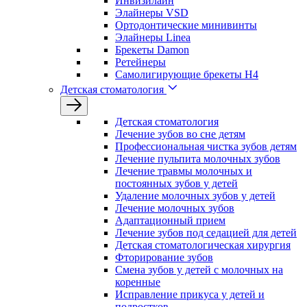
Инвизилайн
Элайнеры VSD
Ортодонтические минивинты
Элайнеры Linea
Брекеты Damon
Ретейнеры
Самолигирующие брекеты H4
Детская стоматология
Детская стоматология
Лечение зубов во сне детям
Профессиональная чистка зубов детям
Лечение пульпита молочных зубов
Лечение травмы молочных и
постоянных зубов у детей
Удаление молочных зубов у детей
Лечение молочных зубов
Адаптационный прием
Лечение зубов под седацией для детей
Детская стоматологическая хирургия
Фторирование зубов
Смена зубов у детей с молочных на
коренные
Исправление прикуса у детей и
подростков