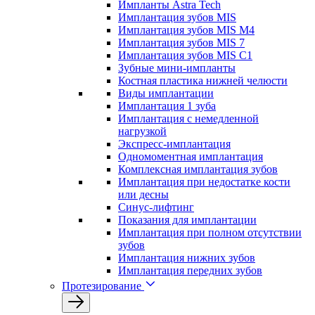
Импланты Astra Tech
Имплантация зубов MIS
Имплантация зубов MIS M4
Имплантация зубов MIS 7
Имплантация зубов MIS C1
Зубные мини-импланты
Костная пластика нижней челюсти
Виды имплантации
Имплантация 1 зуба
Имплантация с немедленной
нагрузкой
Экспресс-имплантация
Одномоментная имплантация
Комплексная имплантация зубов
Имплантация при недостатке кости
или десны
Синус-лифтинг
Показания для имплантации
Имплантация при полном отсутствии
зубов
Имплантация нижних зубов
Имплантация передних зубов
Протезирование