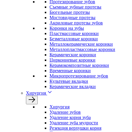
Протезирование зубов
Съемные зубные протезы
Бюгельные протезы
Мостовидные протезы
Акриловые протезы зубов
Коронки на зубы
Пластмассовые коронки
Безметалловые коронки
Металлокерамические коронки
Металлопластмассовые коронки
Керамические коронки
Циркониевые коронки
Керамокомпозитные коронки
Временные коронки
Микропротезирование зубов
Культевые вкладки
Керамические вкладки
Хирургия
Хирургия
Удаление зубов
Удаление корня зуба
Удаление зуба мудрости
Резекция верхушки корня