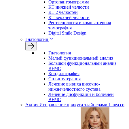
Ортопантомограмма
КТ нижней челюсти
КТ 2 челюстей
КТ верхней челюсти
Рентгенология и компьютерная
томография
Digital Smile Design
Гнатология
Гнатология
Малый функциональный анализ
Большой функциональный анализ
ВНЧС
Кондилография
Сплинт-терапия
Лечение вывиха височно-
нижнечелюстного сустава
Лечение дисфункции и болезней
ВНЧС
Акция
Исправление прикуса элайнерами Linea со